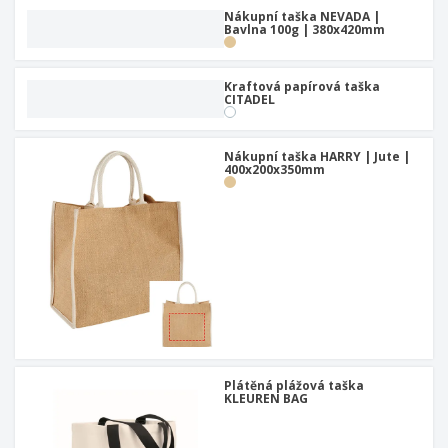
u
Nákupní taška NEVADA |
Bavlna 100g | 380x420mm
Kraftová papírová taška
CITADEL
Nákupní taška HARRY | Jute |
400x200x350mm
Plátěná plážová taška
KLEUREN BAG