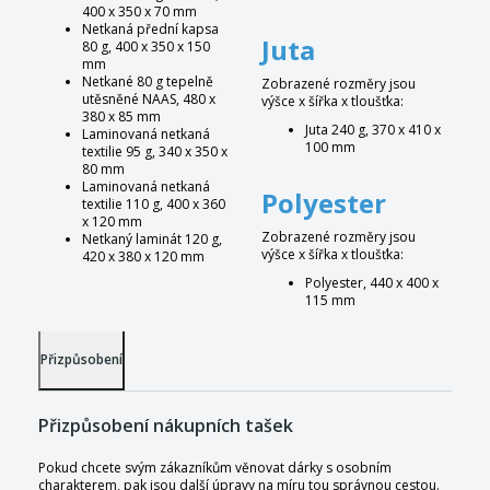
400 x 350 x 70 mm
Netkaná přední kapsa
Juta
80 g, 400 x 350 x 150
mm
Netkané 80 g tepelně
Zobrazené rozměry jsou
utěsněné NAAS, 480 x
výšce x šířka x tloušťka:
380 x 85 mm
Juta 240 g, 370 x 410 x
Laminovaná netkaná
100 mm
textilie 95 g, 340 x 350 x
80 mm
Laminovaná netkaná
Polyester
textilie 110 g, 400 x 360
x 120 mm
Zobrazené rozměry jsou
Netkaný laminát 120 g,
výšce x šířka x tloušťka:
420 x 380 x 120 mm
Polyester, 440 x 400 x
115 mm
Přizpůsobení
Přizpůsobení nákupních tašek
Pokud chcete svým zákazníkům věnovat dárky s osobním
charakterem, pak jsou další úpravy na míru tou správnou cestou.