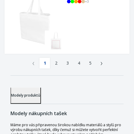
+
3
‹
›
1
2
3
4
5
Modely produktů
Modely nákupních tašek
Máme pro vás připravenou širokou nabídku materiálů a stylů pro
výrobu nákupních tašek, díky čemuž si můžete vytvořit perfektní