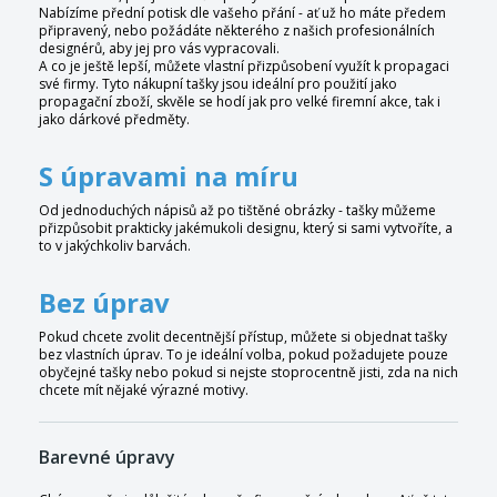
Nabízíme přední potisk dle vašeho přání - ať už ho máte předem
připravený, nebo požádáte některého z našich profesionálních
designérů, aby jej pro vás vypracovali.
A co je ještě lepší, můžete vlastní přizpůsobení využít k propagaci
své firmy. Tyto nákupní tašky jsou ideální pro použití jako
propagační zboží, skvěle se hodí jak pro velké firemní akce, tak i
jako dárkové předměty.
S úpravami na míru
Od jednoduchých nápisů až po tištěné obrázky - tašky můžeme
přizpůsobit prakticky jakémukoli designu, který si sami vytvoříte, a
to v jakýchkoliv barvách.
Bez úprav
Pokud chcete zvolit decentnější přístup, můžete si objednat tašky
bez vlastních úprav. To je ideální volba, pokud požadujete pouze
obyčejné tašky nebo pokud si nejste stoprocentně jisti, zda na nich
chcete mít nějaké výrazné motivy.
Barevné úpravy