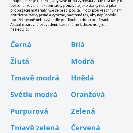
Chápeme, že je důležité, aby vaše firma vyčnívala z davu. Ať už tyto
personalizované nákupní tašky používáte jako dárky nebo jako
propagační materiály, vše se přeci počítá. Proto jsou všechny námi
používané barvy jasné a výrazné, navržené tak, aby nepůsobily
opotřebovaně nebo vybledle po dlouhou dobu používání.
Aktuální barevná provedení, které máme k dispozici, jsou
následující:
Černá
Bílá
Žlutá
Modrá
Tmavě modrá
Hnědá
Světle modrá
Oranžová
Purpurová
Zelená
Tmavě zelená
Červená