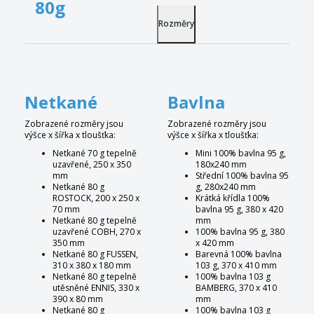
80g
Rozměry
Netkané
Bavlna
Zobrazené rozměry jsou
Zobrazené rozměry jsou
výšce x šířka x tloušťka:
výšce x šířka x tloušťka:
Netkané 70 g tepelně
Mini 100% bavlna 95 g,
uzavřené, 250 x 350
180x240 mm
mm
Střední 100% bavlna 95
Netkané 80 g
g, 280x240 mm
ROSTOCK, 200 x 250 x
Krátká křídla 100%
70 mm
bavlna 95 g, 380 x 420
Netkané 80 g tepelně
mm
uzavřené COBH, 270 x
100% bavlna 95 g, 380
350 mm
x 420 mm
Netkané 80 g FUSSEN,
Barevná 100% bavlna
310 x 380 x 180 mm
103 g, 370 x 410 mm
Netkané 80 g tepelně
100% bavlna 103 g
utěsněné ENNIS, 330 x
BAMBERG, 370 x 410
390 x 80 mm
mm
Netkané 80 g
100% bavlna 103 g