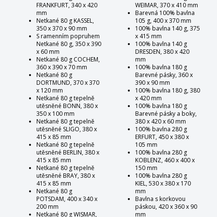
FRANKFURT, 340 x 420
WEIMAR, 370 x 410 mm
mm
Barevná 100% bavlna
Netkané 80 g KASSEL,
105 g, 400 x 370 mm
350 x 370 x 90 mm
100% bavlna 140 g, 375
S ramenním popruhem
x 415 mm
Netkané 80 g, 350 x 390
100% bavlna 140 g
x 60 mm
DRESDEN, 380 x 420
Netkané 80 g COCHEM,
mm
360 x 390 x 70 mm
100% bavlna 180 g
Netkané 80 g
Barevné pásky, 360 x
DORTMUND, 370 x 370
390 x 90 mm
x 120 mm
100% bavlna 180 g, 380
Netkané 80 g tepelně
x 420 mm
utěsněné BONN, 380 x
100% bavlna 180 g
350 x 100 mm
Barevné pásky a boky,
Netkané 80 g tepelně
380 x 420 x 60 mm
utěsněné SLIGO, 380 x
100% bavlna 280 g
415 x 85 mm
ERFURT, 450 x 380 x
Netkané 80 g tepelně
105 mm
utěsněné BERLIN, 380 x
100% bavlna 280 g
415 x 85 mm
KOBLENZ, 460 x 400 x
Netkané 80 g tepelně
150 mm
utěsněné BRAY, 380 x
100% bavlna 280 g
415 x 85 mm
KIEL, 530 x 380 x 170
Netkané 80 g
mm
POTSDAM, 400 x 340 x
Bavlna s korkovou
200 mm
páskou, 420 x 360 x 90
Netkané 80 g WISMAR,
mm