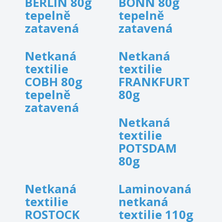
BERLIN 80g
BONN 80g
tepelně
tepelně
zatavená
zatavená
Netkaná
Netkaná
textilie
textilie
COBH 80g
FRANKFURT
tepelně
80g
zatavená
Netkaná
textilie
POTSDAM
80g
Netkaná
Laminovaná
textilie
netkaná
ROSTOCK
textilie 110g