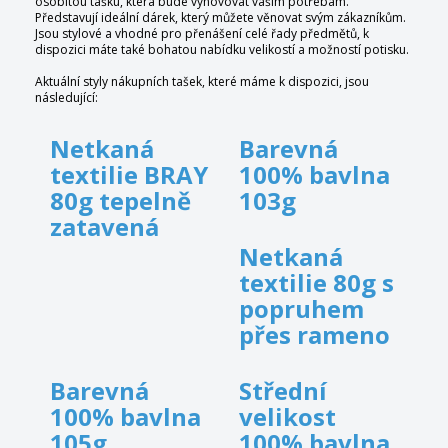
osobitou tašku, která bude vyhovovat vašim potřebám.
Představují ideální dárek, který můžete věnovat svým zákazníkům.
Jsou stylové a vhodné pro přenášení celé řady předmětů, k
dispozici máte také bohatou nabídku velikostí a možností potisku.
Aktuální styly nákupních tašek, které máme k dispozici, jsou
následující:
Netkaná
Barevná
textilie BRAY
100% bavlna
80g tepelně
103g
zatavená
Netkaná
textilie 80g s
popruhem
přes rameno
Barevná
Střední
100% bavlna
velikost
105g
100% bavlna