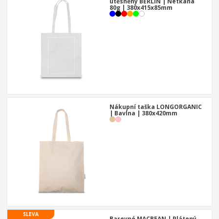
utěsněný BERLIN | Netkaná
80g | 380x415x85mm
Nákupní taška LONGORGANIC
| Bavlna | 380x420mm
SLEVA
Barevné MACBEAN | Plátený