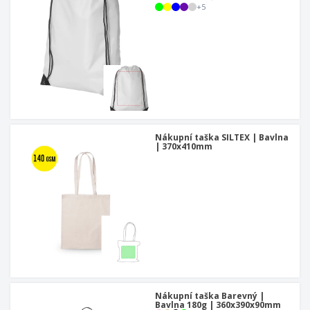
u
+
5
Nákupní taška SILTEX | Bavlna
| 370x410mm
Nákupní taška Barevný |
Bavlna 180g | 360x390x90mm