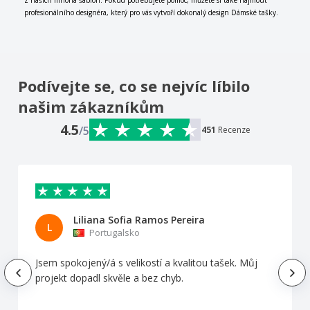
z našich mnoha šablon. Pokud potřebujete pomoc, můžete si také najmout
profesionálního designéra, který pro vás vytvoří dokonalý design Dámské tašky.
Podívejte se, co se nejvíc líbilo
našim zákazníkům
4.5
/5
451
Recenze
Liliana Sofia Ramos Pereira
L
Portugalsko
Jsem spokojený/á s velikostí a kvalitou tašek. Můj
projekt dopadl skvěle a bez chyb.