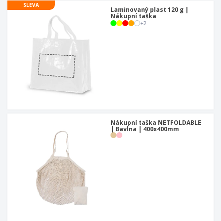
SLEVA
Laminovaný plast 120 g |
Nákupní taška
+
2
Nákupní taška NETFOLDABLE
| Bavlna | 400x400mm