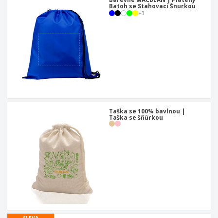
Batoh se Stahovací Šnurkou
+
3
Taška se 100% bavlnou |
Taška se šňůrkou
SLEVA