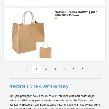
Nákupní taška HARRY | Jute |
400x200x350mm
‹
›
1
2
3
4
5
Přečtěte si více o Dámské tašky
Plánujete propagovat svou značku na veletrhu, inzerovat svou nadcházející
událost, vytvářet dárky pro své zaměstnance nebo zákazníka? Máme to, co
hledáte! Přizpůsobte si svůj Dámské tašky vlastním designem nebo pomocí jedné