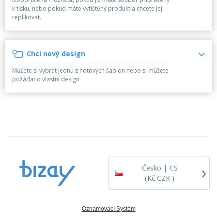
k
a
l
y
k tisku, nebo pokud máte vytištěný produkt a chcete jej
é
v
e
replikovat.
p
O
o
c
o
b
v
e
t
a
a
n
r
l
t
í
Chci nový design
N
e
e
a
b
l
Můžete si vybrat jednu z hotových šablon nebo si můžete
k
y
é
požádat o vlastní design.
u
V
p
š
o
e
v
c
a
Přihlásit se
h
t
/
n
p
Registrovat
y
o
p
d
r
l
Zákaznický
›
o
e
Česko |
CS
servis
d
t
(Kč CZK )
u
é
k
m
t
a
y
Oznamovací Systém
t