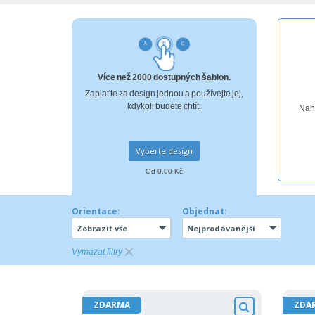
Vernostní karty
Tričko
Magnet
Vinylový Banner
Více než 2000 dostupných šablon.
Zaplaťte za design jednou a používejte jej,
kdykoli budete chtít.
Nahr
Vyberte design
Od 0,00 Kč
Orientace:
Objednat:
Zobrazit vše
Nejprodávanější
Vymazat filtry
ZDARMA
ZDA