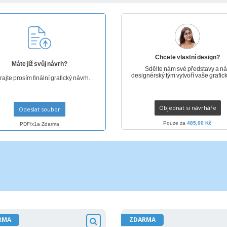
Vystavovatelé
Medaile
Per
Plakáty
Jídlo a cukroví
Ekol
Kufry a batohy
Štítky do Tiskárny
Knih
Chcete vlastní design?
Máte již svůj návrh?
Sdělte nám své představy a n
designérský tým vytvoří vaše grafick
ajte prosím finální grafický návrh.
Objednat si návrháře
Odeslat soubor
Pouze za
485,00 Kč
PDF/x1a Zdarma
RMA
ZDARMA