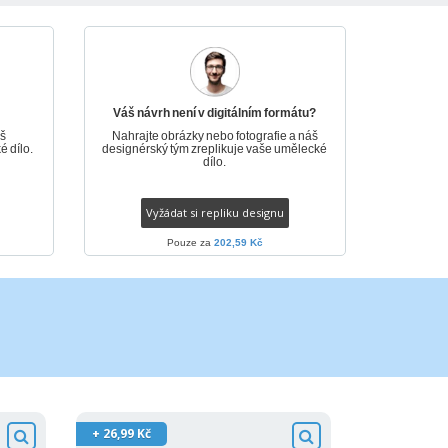
sonalizované dárky
ogické výrobky
y a katalogy
Váš návrh není v digitálním formátu?
áš
Nahrajte obrázky nebo fotografie a náš
é dílo.
designérský tým zreplikuje vaše umělecké
dílo.
Vyžádat si repliku designu
Pouze za
202,59 Kč
+ 26,99 Kč