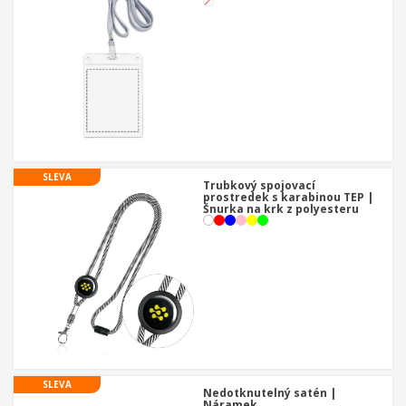
SLEVA
Trubkový spojovací
prostredek s karabinou TEP |
Šnurka na krk z polyesteru
SLEVA
Nedotknutelný satén |
Náramek