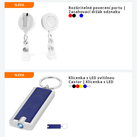
SLEVA
Rozširitelné poverení portu |
Zatahovací držák odznaku
SLEVA
Klícenka s LED svítilnou
Castor | Klícenka s LED
+
3