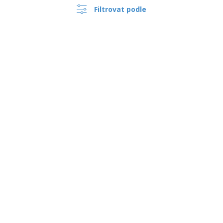
Filtrovat podle
›
Česko |
CS
(Kč CZK )
Oznamovací Systém