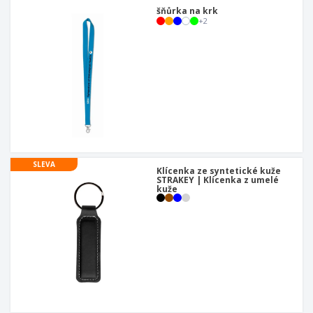
šňůrka na krk
+
2
SLEVA
Klícenka ze syntetické kuže
STRAKEY | Klícenka z umelé
kuže