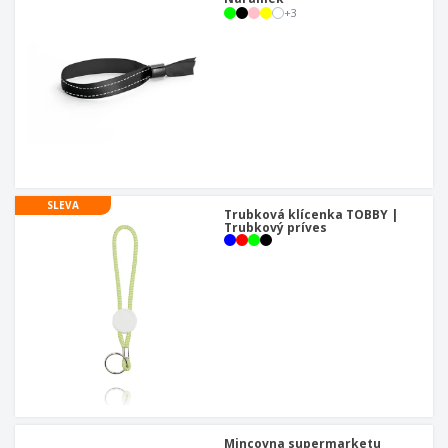
+
3
SLEVA
Trubková klícenka TOBBY |
Trubkový príves
Mincovna supermarketu