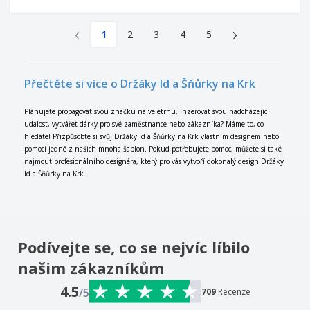
‹
›
1
2
3
4
5
Přečtěte si více o Držáky Id a Šňůrky na Krk
Plánujete propagovat svou značku na veletrhu, inzerovat svou nadcházející
událost, vytvářet dárky pro své zaměstnance nebo zákazníka? Máme to, co
hledáte! Přizpůsobte si svůj Držáky Id a Šňůrky na Krk vlastním designem nebo
pomocí jedné z našich mnoha šablon. Pokud potřebujete pomoc, můžete si také
najmout profesionálního designéra, který pro vás vytvoří dokonalý design Držáky
Id a Šňůrky na Krk.
Podívejte se, co se nejvíc líbilo
našim zákazníkům
4.5
/5
709
Recenze