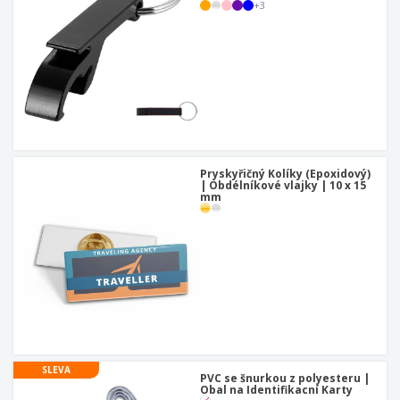
+
3
Pryskyřičný Kolíky (Epoxidový)
| Obdélníkové vlajky | 10 x 15
mm
SLEVA
PVC se šnurkou z polyesteru |
Obal na Identifikacní Karty