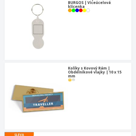
BURGOS | Víceúcelová
klícenka
Kolíky s Kovový Rám |
Obdélníkové vlajky | 10 x 15
mm
SLEVA