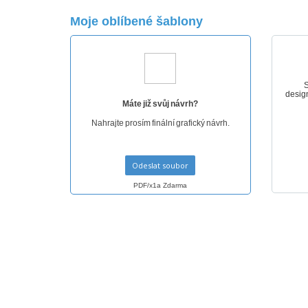
Tričko
Moje oblíbené šablony
Magnet
Vinylový Banner
S
design
Máte již svůj návrh?
Nahrajte prosím finální grafický návrh.
Odeslat soubor
PDF/x1a Zdarma