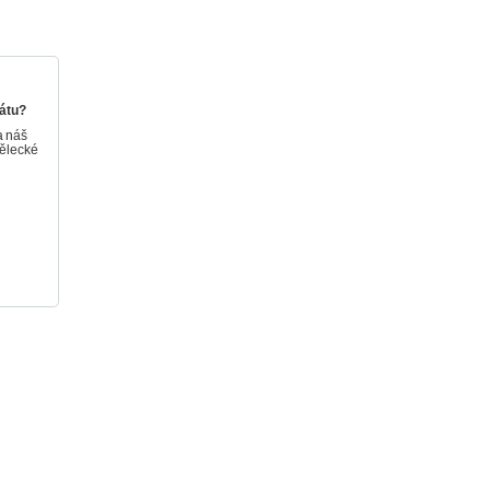
ogické výrobky
y a katalogy
mátu?
a náš
mělecké