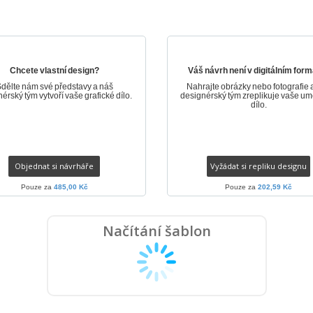
Plakáty
Jídlo a cukroví
Ekol
Kufry a batohy
Štítky do Tiskárny
Knih
Chcete vlastní design?
Váš návrh není v digitálním for
dělte nám své představy a náš
Nahrajte obrázky nebo fotografie 
érský tým vytvoří vaše grafické dílo.
designérský tým zreplikuje vaše u
dílo.
Objednat si návrháře
Vyžádat si repliku designu
Pouze za
485,00 Kč
Pouze za
202,59 Kč
Načítání šablon