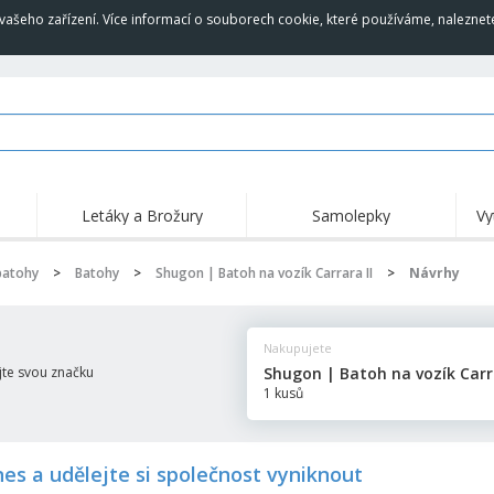
vašeho zařízení. Více informací o souborech cookie, které používáme, naleznet
Letáky a Brožury
Samolepky
Vy
Hig
Trending
Nové produkty
akc
batohy
>
Batohy
>
Shugon | Batoh na vozík Carrara II
>
Návrhy
Vlajky, Ceremoniální
Roll-Up
Trič
prapory a Heraldický
prapory
Vybavení a potřeby
Roll-up
Výši
pro stravovací služby
Nakupujete
Home dodávka a
Jednorázové výrobky
Venk
stánek s jídlem
jte svou značku
Shugon | Batoh na vozík Carra
Samolepky, vinyly a
1 kusů
Náramkové hodinky
Prá
plakáty
Mikiny
Poháry a trofeje
Pře
Vystavovatelé
Medaile
Per
nes a udělejte si společnost vyniknout