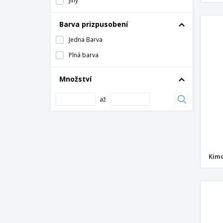
jiný
Batoh BAPAL
Batoh BERLIN proti krádeži
Barva prizpusobení
Batoh Fenin
Jedna Barva
Batoh Galpox
Plná barva
Batoh Howar
Množství
Batoh MONTE LEMA
Batoh MONTE LOMO
až
Batoh Marnel
Batoh Paxer
Batoh Sulkan Folder Folder
Kimo
Batoh Tayrux
Batoh Ventix
Batoh koneit
Batoh na notebook KARDON
Batoh na oblek