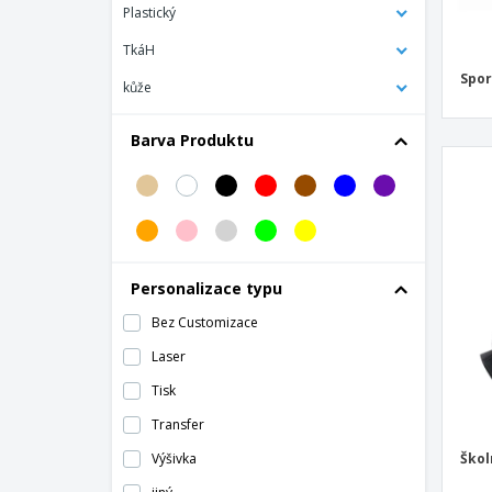
Plastický
Bag Base | Originální módní batoh
TkáH
Bag Base | Potápěčský batoh
Spor
kůže
Bag Base | Roll-Top batoh s dvojitým
popruhem
Barva Produktu
Bag Base | Roll-Top recyklovaný batoh
Bag Base | Taktický batoh MOLLE
Bag Base | Taška/batoh
Bag Base | Týmový batoh
Bag Base | Univerzální batoh
Personalizace typu
Bag Base | Útěkový ruční batoh
Bez Customizace
Bags by JASSZ | Bavlněný batoh se
Laser
stahovací šňůrkou
Tisk
Batoh
Transfer
Batoh AGAMENON
Výšivka
Škol
Batoh ALCEO