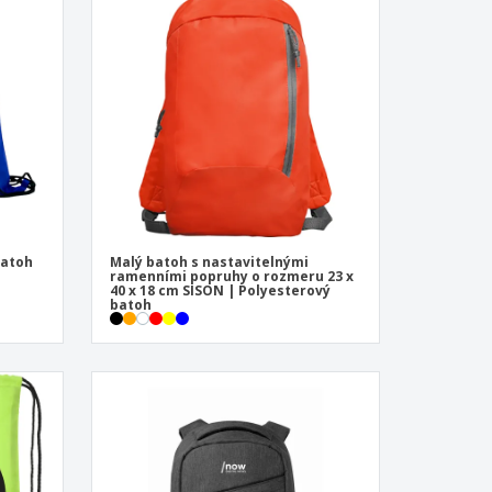
sonalizované dárky
ogické výrobky
y a katalogy
Batoh
Malý batoh s nastavitelnými
ramenními popruhy o rozmeru 23 x
40 x 18 cm SISON | Polyesterový
batoh