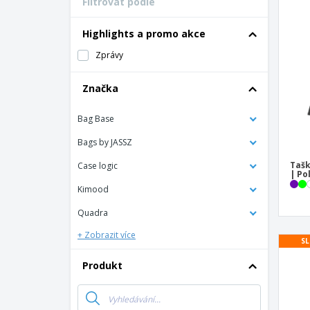
Filtrovat podle
Vernostní karty
Tričko
Highlights a promo akce
Magnet
Zprávy
Vinylový Banner
Značka
Bag Base
Bags by JASSZ
Tašk
Case logic
| Po
Kimood
Quadra
+ Zobrazit více
SL
Produkt