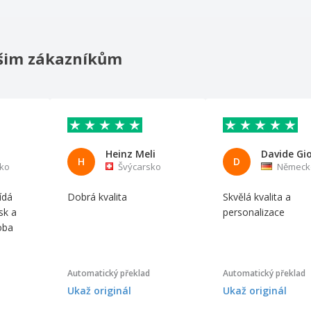
našim zákazníkům
Heinz Meli
H
D
ko
Švýcarsko
Německ
ídá
Dobrá kvalita
Skvělá kvalita a
sk a
personalizace
oba
Automatický překlad
Automatický překlad
Ukaž originál
Ukaž originál