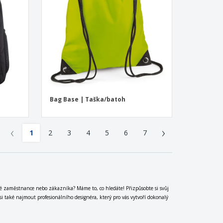
Bag Base | Taška/batoh
‹
›
1
2
3
4
5
6
7
vé zaměstnance nebo zákazníka? Máme to, co hledáte! Přizpůsobte si svůj
také najmout profesionálního designéra, který pro vás vytvoří dokonalý