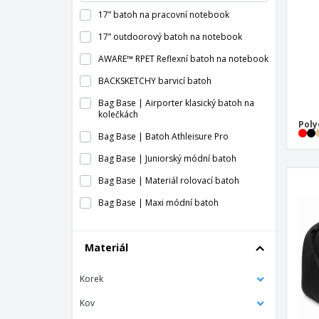
17” batoh na pracovní notebook
17” outdoorový batoh na notebook
AWARE™ RPET Reflexní batoh na notebook
BACKSKETCHY barvicí batoh
Bag Base | Airporter klasický batoh na
kolečkách
Poly
Bag Base | Batoh Athleisure Pro
Bag Base | Juniorský módní batoh
Bag Base | Materiál rolovací batoh
Bag Base | Maxi módní batoh
Bag Base | Módní dětský batoh
Materiál
Bag Base | Módní mini batoh
Bag Base | Modulr batoh 20 litrů
Korek
Bag Base | Nezbytný módní mini batoh
Kov
Bag Base | Old school skater batoh