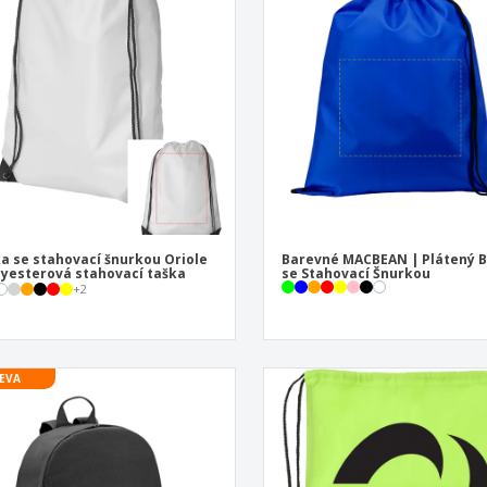
Vystavovatelé
Medaile
Per
Plakáty
Jídlo a cukroví
Ekol
Kufry a batohy
Štítky do Tiskárny
Knih
a se stahovací šnurkou Oriole
Barevné MACBEAN | Plátený 
lyesterová stahovací taška
se Stahovací Šnurkou
+
2
EVA