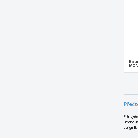
Batoh na vozík EINDHOVEN na notebook
Batoh pres rameno z polyesteru
Batoh proti krádeži
Batoh proti krádeži Ranley
Batoh s kapsou na láhev s vodou
Batoh s reflexní šňůrkou ze syntetického
vlákna (190D).
Bato
MON
Batoh susdal
Batoh terx
Batoh, který svítí ve tmě GLOW MONTE
LEMA
Přečt
Bavlněný batoh
Bavlnený stahovací batoh
Plánujete
Batohy vl
Bederní taška HULABAG
design Ba
Bobby Hero Regular, batoh proti krádeži