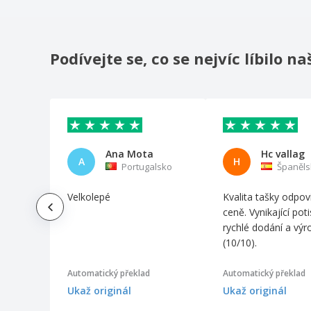
Bobby Hero XL, Batoh proti krádeži
Bobby Sling
Bobby Soft batoh proti krádeži
Podívejte se, co se nejvíc líbilo 
Botum Cooler Bag
Branve | Batoh 2 v 1 DYNAMICKÝ BATOH
Branve | Batoh MOTION BACKPACK
Branve | Batoh URBAN BACKPACK
Ana Mota
Hc vallag
Bullet | Bavlněný batoh "Oregon" se
A
H
Portugalsko
Španěls
stahovací šňůrkou
Chladící batoh Impact AWARE™ RPET
Velkolepé
Kvalita tašky odpov
ceně. Vynikající poti
Chladicí taška Swiss Peak XXL bez PVC
rychlé dodání a výr
Chladicí taška s přední kapsou
(10/10).
Chytrý kancelářský a sportovní batoh
Automatický překlad
Automatický překlad
Detský batoh
Ukaž originál
Ukaž originál
HUNDRED batoh na křídlo se stahovací