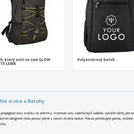
h, který svítí ve tmě GLOW
Polyesterový batoh
TE LEMA
ěte si více o Batohy
 propagovat svou značku na veletrhu, inzerovat svou nadcházející událost, vytvářet dárky pro s
astním designem nebo pomocí jedné z našich mnoha šablon. Pokud potřebujete pomoc, můžete si 
tohy.