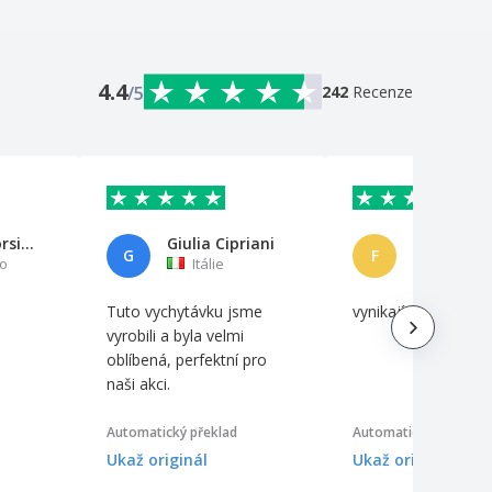
4.4
/5
242
Recenze
Davide Giorsino Petrozziello
Giulia Cipriani
G
F
o
Itálie
Brazílie
Tuto vychytávku jsme
vynikající kvalita
vyrobili a byla velmi
oblíbená, perfektní pro
naši akci.
Automatický překlad
Automatický překlad
Ukaž originál
Ukaž originál