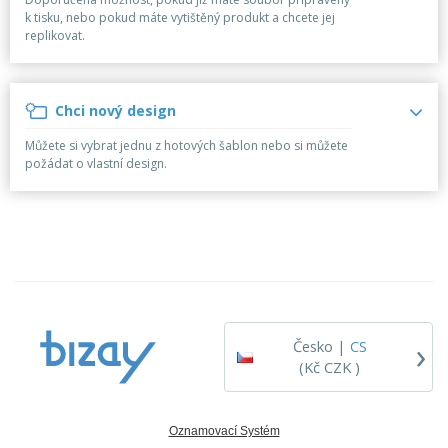
k
a
l
y
k tisku, nebo pokud máte vytištěný produkt a chcete jej
é
v
e
replikovat.
p
O
o
c
o
b
v
e
t
a
a
n
r
l
t
í
Chci nový design
N
e
e
a
b
l
Můžete si vybrat jednu z hotových šablon nebo si můžete
k
y
é
požádat o vlastní design.
u
V
p
š
o
e
v
c
a
Přihlásit se
h
t
/
n
p
Registrovat
y
o
p
d
r
l
Zákaznický
›
o
e
Česko |
CS
servis
d
t
(Kč CZK )
u
é
k
m
t
a
y
Oznamovací Systém
t