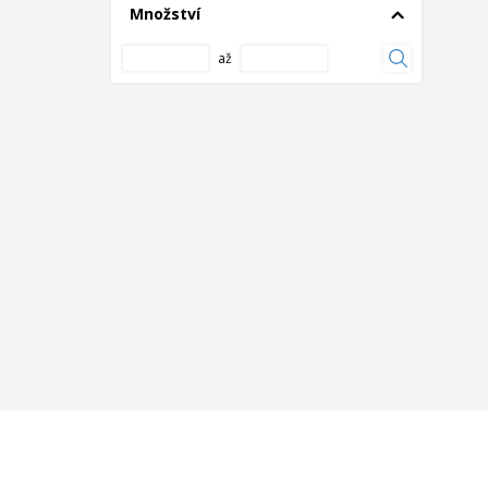
Množství
Kapesní nůž FALCON II z nerezové oceli a
dřeva
až
Kapesní nůž FRED z nerezové oceli a kovu
Kapesní nůž NINJA z nerezové oceli a kovu
Kapesní nůž Sarper
Kapesní nůž Woon
Kapesní nůž z nerezové oceli
Klíč na radiátory
Kompas
Krejčí měřicí páska
Lupa Mauran 7X
Měřicí páska 2mtr
Měřicí páska 3mtr
Měřicí páska Grade 3m
Měřicí páska Grade 5m