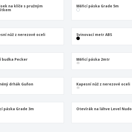
Plakáty
Jídlo a cukroví
Ekol
ěsek na klíče s pružným
Měřicí páska Grade 5m
Kufry a batohy
Štítky do Tiskárny
Knih
vítkem
sní nůž z nerezové oceli
Svinovací metr ABS
í budka Pecker
Měřicí páska 2mtr
něný drhák Guñon
Kapesní nůž z nerezové oceli
cí páska Grade 3m
Otevírák na láhve Level Nud