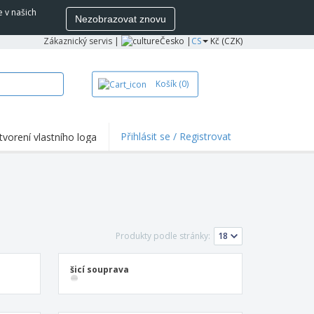
e v našich
Nezobrazovat znovu
Zákaznický servis
|
Česko |
CS
Kč (CZK)
Košík
(0)
Přihlásit se / Registrovat
tvorení vlastního loga
hlights a promo
e
ka a polokošile
vka
ovní aktivity
Produkty podle stránky:
ce z domova
šicí souprava
pravní boxy
sonalizované dárky