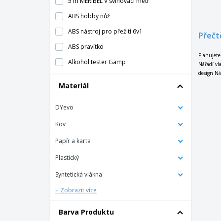
5 m MERIBEL V svinovací metr
ABS hobby nůž
ABS nástroj pro přežití 6v1
Přečtě
ABS pravítko
Plánujete
Alkohol tester Gamp
Nářadí vl
design Ná
BALIC X-akt
Materiál
Bluetooth přijímač Domky
DYevo
Čelovka
Chromovaný metr s automatickým
Kov
zastavením
Papír a karta
Číšnický nůž z nerezové oceli
Plastický
Dešťový metr 40 L/ m2
Syntetická vlákna
Dřevěné mini multifunkční nářadí
+ Zobrazit více
Držák Atosh
Držák Osorix
Barva Produktu