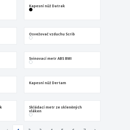
ogické výrobky
Kapesní nůž Datrak
y a katalogy
Osvežovač vzduchu Scrib
Svinovací metr ABS BMI
Kapesní nůž Dertam
ok
Skládací metr ze skleněných
vláken
‹
›