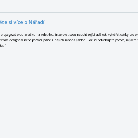
te si více o Nářadí
 propagovat svou značku na veletrhu, inzerovat svou nadcházející událost, vytvářet dárky pro s
astním designem nebo pomocí jedné z našich mnoha šablon. Pokud potřebujete pomoc, můžete si 
řadí.