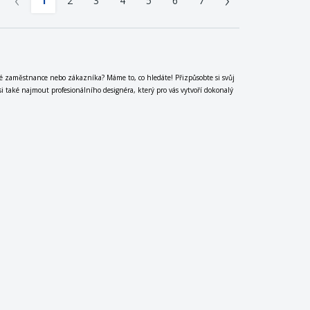
1
2
3
4
5
6
7
vé zaměstnance nebo zákazníka? Máme to, co hledáte! Přizpůsobte si svůj
také najmout profesionálního designéra, který pro vás vytvoří dokonalý