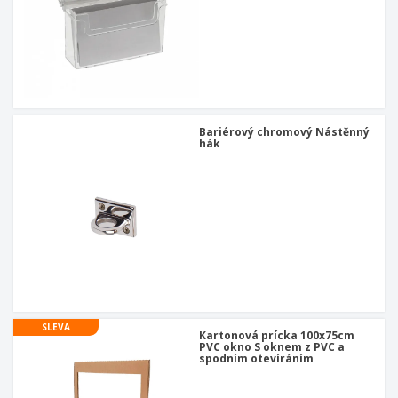
Bariérový chromový Nástěnný
hák
SLEVA
Kartonová prícka 100x75cm
PVC okno S oknem z PVC a
spodním otevíráním