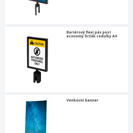
u
Bariérový flexi pás post
economy Držák cedulky A4
Venkovní banner