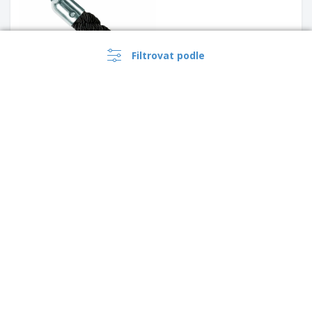
Filtrovat podle
Bariérový zlatý S lanem
›
Česko |
CS
Bariérový chromový stojan na
(Kč CZK )
lana s kopulí