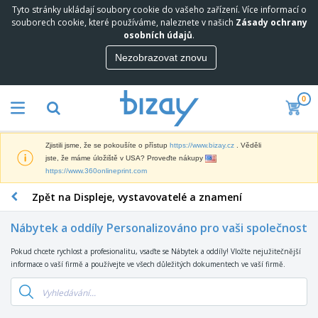
Tyto stránky ukládají soubory cookie do vašeho zařízení. Více informací o
N
souborech cookie, které používáme, naleznete v našich
Zásady ochrany
e
osobních údajů
.
j
p
Nezobrazovat znovu
M
r
a
o
r
d
0
k
á
P
e
v
r
t
a
o
i
n
Zjistili jsme, že se pokoušíte o přístup
https://www.bizay.cz
. Věděli
p
n
e
D
jste, že máme úložiště v USA? Proveďte nákupy
a
g
j
i
https://www.360onlineprint.com
g
o
š
s
a
v
í
Zpět na Displeje, vystavovatelé a znamení
p
c
ý
K
l
n
M
a
e
í
Nábytek a oddíly Personalizováno pro vaši společnost
a
n
j
P
t
c
e
r
Pokud chcete rychlost a profesionalitu, vsaďte se Nábytek a oddíly! Vložte nejužitečnější
T
e
e
a
e
informace o vaší firmě a používejte ve všech důležitých dokumentech ve vaší firmě.
a
r
l
V
d
š
i
á
y
m
k
á
r
s
O
e
y
l
s
t
b
t