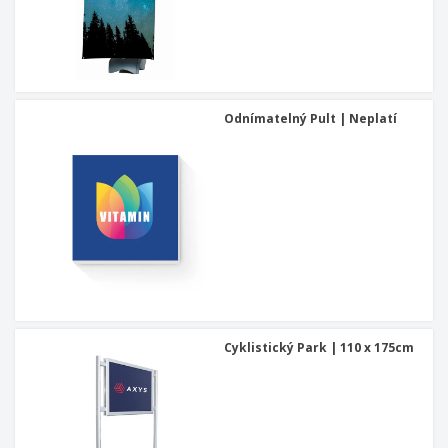
Odnímatelný Pult | Neplatí
Cyklistický Park | 110 x 175cm