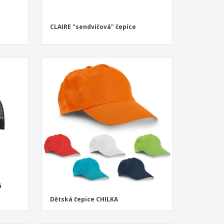
CLAIRE "sendvičová" čepice
á
Dětská čepice CHILKA