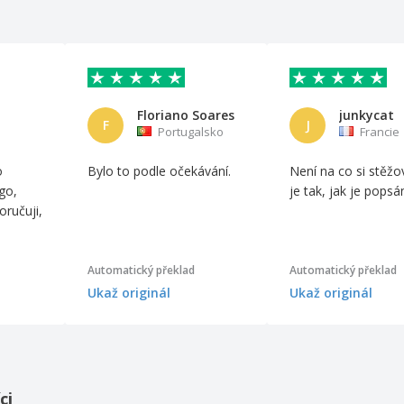
Floriano Soares
junkycat
F
J
Portugalsko
Francie
o
Bylo to podle očekávání.
Není na co si stěžo
go,
je tak, jak je pops
oručuji,
Automatický překlad
Automatický překlad
Ukaž originál
Ukaž originál
ci