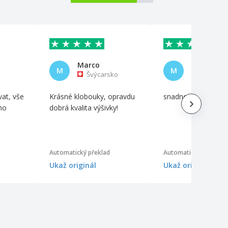
Marco
Marco
M
M
Švýcarsko
Itálie
vat, vše
Krásné klobouky, opravdu
snadno se to zničí
áno
dobrá kvalita výšivky!
Automatický překlad
Automatický překlad
Ukaž originál
Ukaž originál