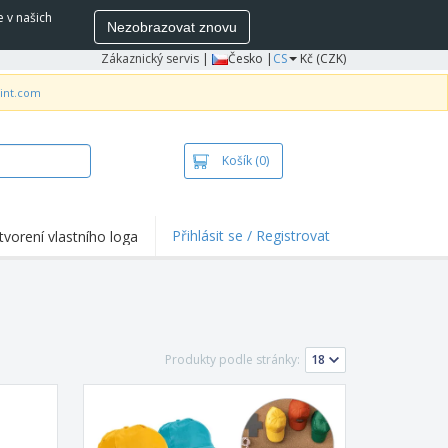
e v našich
Nezobrazovat znovu
Zákaznický servis
|
Česko |
CS
Kč (CZK)
rint.com
Košík
(0)
Přihlásit se / Registrovat
tvorení vlastního loga
hlights a promo
e
ka a polokošile
vka
Produkty podle stránky:
ovní aktivity
ce z domova
pravní boxy