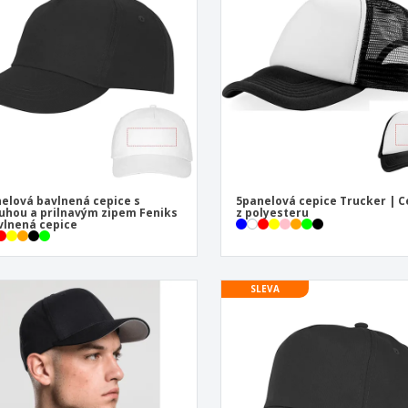
Vystavovatelé
Medaile
Per
Plakáty
Jídlo a cukroví
Ekol
Kufry a batohy
Štítky do Tiskárny
Knih
elová bavlnená cepice s
5panelová cepice Trucker | C
uhou a prilnavým zipem Feniks
z polyesteru
vlnená cepice
SLEVA