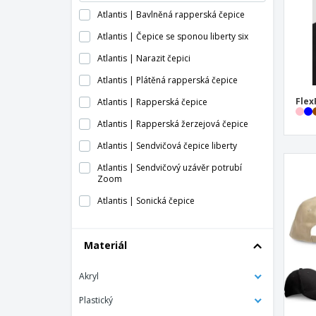
Atlantis | Bavlněná rapperská čepice
Atlantis | Čepice se sponou liberty six
Atlantis | Narazit čepici
Atlantis | Plátěná rapperská čepice
Flex
Atlantis | Rapperská čepice
Atlantis | Rapperská žerzejová čepice
Atlantis | Sendvičová čepice liberty
Atlantis | Sendvičový uzávěr potrubí
Zoom
Atlantis | Sonická čepice
Atlantis | Svoboda pět čepice
Materiál
Atlantis | Uzávěr šroubu
Atlantis | Vítězná čepice
Akryl
Atlantis | Začít pět sendvičové čepice
Plastický
Atlantis | Žakárová čepice estoril