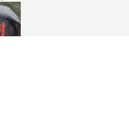
Zobrazit všechny recenze
ZÁKAZNICKÁ PÉČE
Zákaznický servis