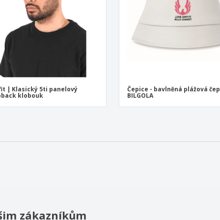
fit | Klasický 5ti panelový
Čepice - bavlněná plážová čep
pback klobouk
BILGOLA
našim zákazníkům