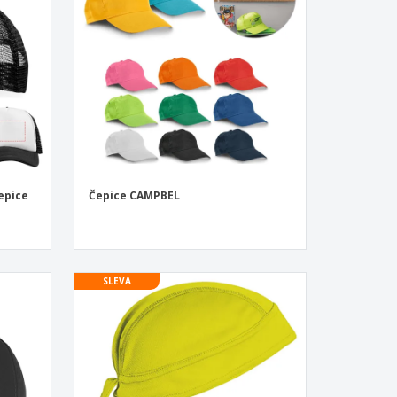
sonalizované dárky
ogické výrobky
y a katalogy
epice
Čepice CAMPBEL
SLEVA