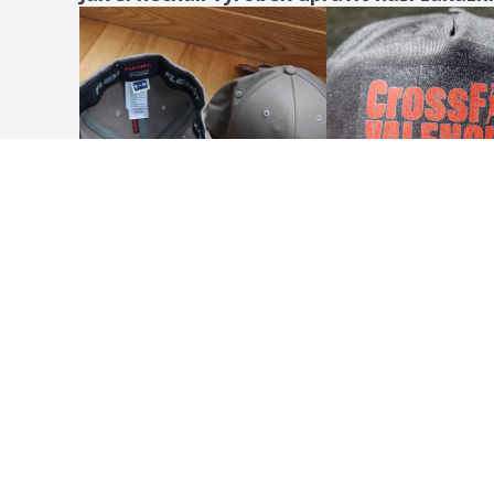
kontrastními sendvičovými panely
Beechfield | Sportovní displej
Beechfield | Těžká bavlněná čepice Pro-
Style
Beechfield | Trucker Cap Vintage Cap
Beechfield | Trucker cap
Beechfield | Trucker semišová čepice
Beechfield | Ultimate 5 panelová čepice
Beechfield | Urbanwear 5panelová
čepice
Beechfield | Urbanwear 6panelová
čepice
Beechfield | Velká cena čepice
Beechfield | Venkovní čepice 6 panelů
Beechfield | Víčko panelu obrazovky 5
JAK TO FUNGUJE
O NÁS
Beechfield | Vintage plochá čepice
Odeslat návrh
O nás