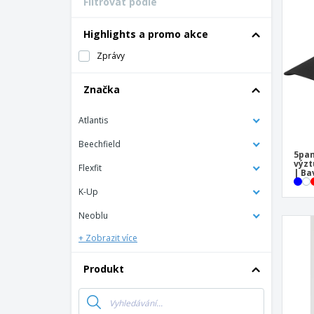
Filtrovat podle
Vernostní karty
Tričko
Highlights a promo akce
Magnet
Zprávy
Vinylový Banner
Značka
Atlantis
Beechfield
5pan
výzt
Flexfit
| Ba
K-Up
Neoblu
+ Zobrazit více
Produkt