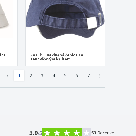
ice
Result | Bavlněná čepice se
sendvičovým kšiltem
‹
›
1
2
3
4
5
6
7
3.9
/5
53
Recenze