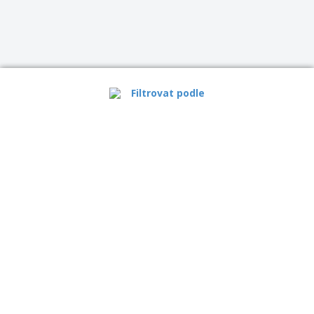
Filtrovat podle
›
Česko |
CS