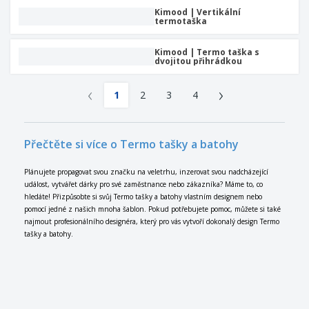
Kimood | Vertikální
termotaška
Kimood | Termo taška s
dvojitou přihrádkou
‹
›
1
2
3
4
Přečtěte si více o Termo tašky a batohy
Plánujete propagovat svou značku na veletrhu, inzerovat svou nadcházející
událost, vytvářet dárky pro své zaměstnance nebo zákazníka? Máme to, co
hledáte! Přizpůsobte si svůj Termo tašky a batohy vlastním designem nebo
pomocí jedné z našich mnoha šablon. Pokud potřebujete pomoc, můžete si také
najmout profesionálního designéra, který pro vás vytvoří dokonalý design Termo
tašky a batohy.