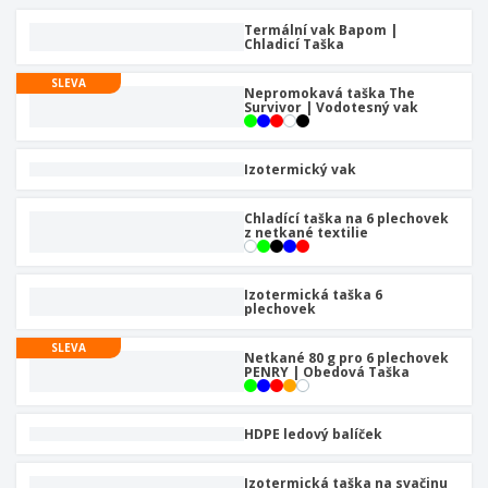
Termální vak Bapom |
Chladicí Taška
SLEVA
Nepromokavá taška The
Survivor | Vodotesný vak
Izotermický vak
Chladící taška na 6 plechovek
z netkané textilie
Izotermická taška 6
plechovek
SLEVA
Netkané 80 g pro 6 plechovek
PENRY | Obedová Taška
HDPE ledový balíček
Izotermická taška na svačinu