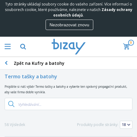
Tyto stránky ukládají soubory cookie do vašeho zařízení. Více informací o
souborech cookie, které používáme, naleznete v našich
Zásady ochrany
osobních údajů
.
Nezobrazovat znovu
0
Zpět na Kufry a batohy
Termo tašky a batohy
Projděte si náš výběr Termo tašky a batohy a vyberte ten správný propagační produkt,
aby vaše firma dobře vynikla.
58 Výsledek
Produkty podle stránky: