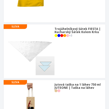
SLEVA
Trojúhelníkový šátek FIESTA |
Kucharský Šátek Kolem Krku
+
3
SLEVA
Jutová taška na 1 láhev 750 ml
JUTEONE | Taška na láhev