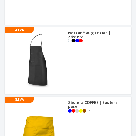
u
SLEVA
Netkané 80 g THYME |
Zástera
SLEVA
Zástera COFFEE | Zástera
pasu
+
5