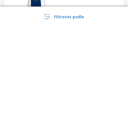
Filtrovat podle
SLEVA
Magnetické otvíráky na lahve
60 x 60 mm
›
Česko |
CS
(Kč CZK )
SLEVA
Bryndácek GINGER |
Bryndáček pro dospělé