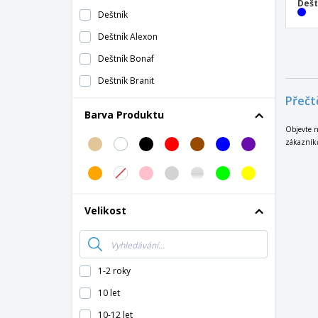
Dešt
Deštník
Deštník Alexon
Deštník Bonaf
Deštník Branit
Přečt
Deštník Brosian
Barva Produktu
Deštník Brosmon
Objevte n
zákazník
Deštník Dolku XL
Deštník Elmer
Deštník Halrum
Velikost
Deštník Hebol
Deštník Keitty
Deštník Lagont
1-2 roky
Deštník Meslop
10 let
Deštník Nereus
10-12 let