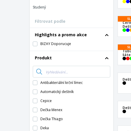
Vernostní karty
Studený
Tričko
SL
Filtrovat podle
Magnet
Cern
Dešt
Vinylový Banner
Highlights a promo akce
BIZAY Doporucuje
SL
Tubu
šáte
Produkt
Dešt
Antibakteriální krční límec
Automatický deštník
Cepice
Deš
Dečka Menex
Dečka Thiago
Deka