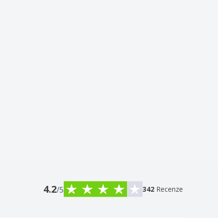
4.2
/5
342
Recenze