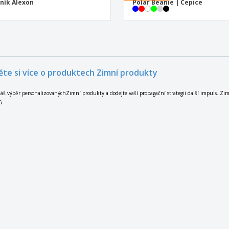
ník Alexon
Polar Beanie | Cepice
ěte si více o produktech Zimní produkty
áš výběr personalizovanýchZimní produkty a dodejte vaší propagační strategii další impuls. Zi
ů.