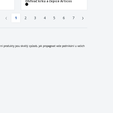
Ohřívač krku a čepice Articos
‹
›
1
2
3
4
5
6
7
mní produkty jsou skvělý způsob, jak propagovat vaše podnikání u vašich