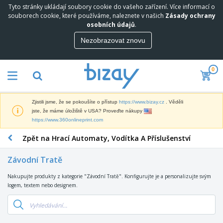
Tyto stránky ukládají soubory cookie do vašeho zařízení. Více informací o
N
souborech cookie, které používáme, naleznete v našich
Zásady ochrany
e
osobních údajů
.
j
p
Nezobrazovat znovu
M
r
a
o
r
d
0
k
á
P
e
v
r
t
a
o
i
n
Zjistili jsme, že se pokoušíte o přístup
https://www.bizay.cz
. Věděli
p
n
e
D
jste, že máme úložiště v USA? Proveďte nákupy
a
g
j
i
https://www.360onlineprint.com
g
o
š
s
a
v
í
Zpět na Hrací Automaty, Vodítka A Příslušenství
p
c
ý
K
l
n
M
a
e
í
Závodní Tratě
a
n
j
P
t
c
e
r
Nakupujte produkty z kategorie "Závodní Tratě". Konfigurujte je a personalizujte svým
T
e
e
a
e
logem, textem nebo designem.
a
r
l
V
d
š
i
á
y
m
k
á
r
s
O
e
y
l
s
t
b
t