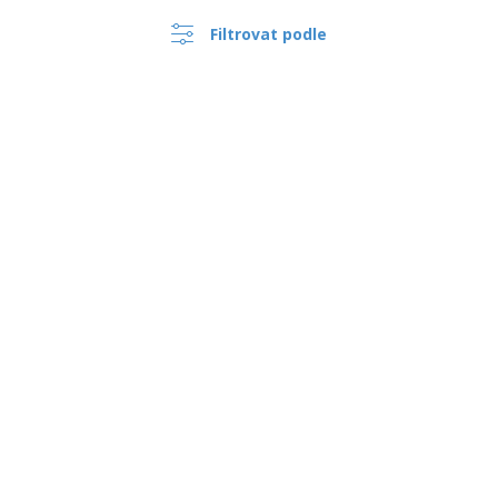
Filtrovat podle
›
Česko |
CS
(Kč CZK )
Oznamovací Systém