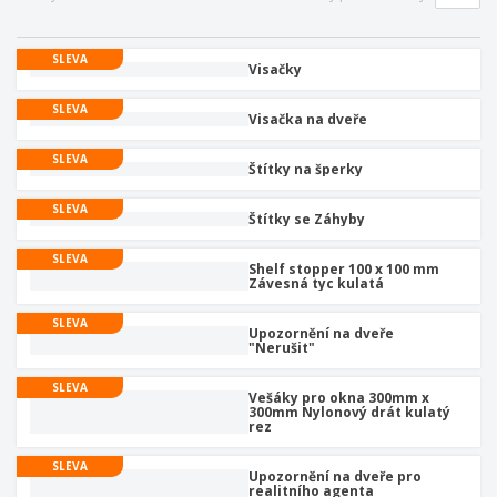
k
a
l
y
é
v
e
p
O
o
c
SLEVA
o
b
Visačky
v
e
t
a
a
n
r
l
SLEVA
t
í
Visačka na dveře
N
e
e
a
b
l
SLEVA
k
y
Štítky na šperky
é
u
V
p
SLEVA
š
Štítky se Záhyby
o
e
v
c
SLEVA
a
Shelf stopper 100 x 100 mm
Přihlásit se
h
t
Závesná tyc kulatá
/
n
p
Registrovat
y
o
SLEVA
Upozornění na dveře
p
d
"Nerušit"
r
l
Zákaznický
o
e
servis
SLEVA
d
Vešáky pro okna 300mm x
t
300mm Nylonový drát kulatý
u
é
rez
k
m
t
a
SLEVA
y
Upozornění na dveře pro
t
realitního agenta