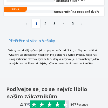
"Místnost s líčením"
SLEVA
Upozornění na popsané dveře
‹
›
1
2
3
4
5
Přečtěte si více o Vešáky
Vešáky jsou skvělý způsob, jak propagovat vaše podnikání, služby nebo událost.
Vytváření vašich osobních Vešáky online je snadné a rychlé. Prozkoumejte náš
široký sortiment návrhů a vyberte ten, který vám vyhovuje, nebo nahrajte jeden
ze svých návrhů. Pokud si přejete, můžeme pro vás také navrhnout Vešáky.
Podívejte se, co se nejvíc líbilo
našim zákazníkům
4.7
/5
1977
Recenze