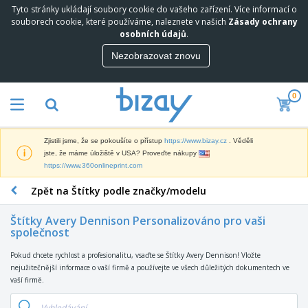
Tyto stránky ukládají soubory cookie do vašeho zařízení. Více informací o
N
souborech cookie, které používáme, naleznete v našich
Zásady ochrany
e
osobních údajů
.
j
p
Nezobrazovat znovu
M
r
a
o
r
d
0
k
á
P
e
v
r
t
a
o
i
n
Zjistili jsme, že se pokoušíte o přístup
https://www.bizay.cz
. Věděli
p
n
e
D
jste, že máme úložiště v USA? Proveďte nákupy
a
g
j
i
https://www.360onlineprint.com
g
o
š
s
a
v
í
Zpět na Štítky podle značky/modelu
p
c
ý
K
l
n
M
a
e
í
Štítky Avery Dennison Personalizováno pro vaši
a
n
j
společnost
P
t
c
e
r
T
e
e
a
e
Pokud chcete rychlost a profesionalitu, vsaďte se Štítky Avery Dennison! Vložte
a
r
l
V
d
nejužitečnější informace o vaší firmě a používejte ve všech důležitých dokumentech ve
š
i
á
y
m
vaší firmě.
k
á
r
s
O
e
y
l
s
t
b
t