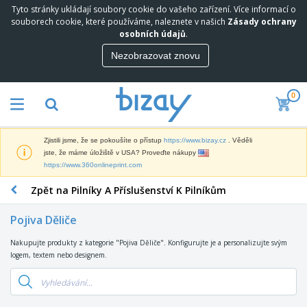
Tyto stránky ukládají soubory cookie do vašeho zařízení. Více informací o
N
souborech cookie, které používáme, naleznete v našich
Zásady ochrany
e
osobních údajů
.
j
p
Nezobrazovat znovu
M
r
a
o
r
d
0
k
á
P
e
v
r
t
a
o
i
n
Zjistili jsme, že se pokoušíte o přístup
https://www.bizay.cz
. Věděli
p
n
e
D
jste, že máme úložiště v USA? Proveďte nákupy
a
g
j
i
https://www.360onlineprint.com
g
o
š
s
a
v
í
Zpět na Pilníky A Příslušenství K Pilníkům
p
c
ý
K
l
n
M
a
e
í
Pojiva Děliče
a
n
j
P
t
c
e
r
Nakupujte produkty z kategorie "Pojiva Děliče". Konfigurujte je a personalizujte svým
T
e
e
a
e
logem, textem nebo designem.
a
r
l
V
d
š
i
á
y
m
k
á
r
s
O
e
y
l
s
t
b
t