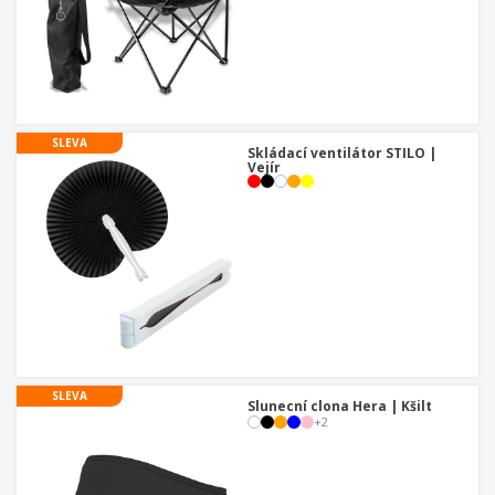
SLEVA
Skládací ventilátor STILO |
Vejír
SLEVA
Slunecní clona Hera | Kšilt
+
2