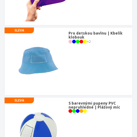
u
SLEVA
Pro detskou bavlnu | Kbelík
klobouk
+
2
SLEVA
S barevnými pupeny PVC
nepruhledné | Plážový míc