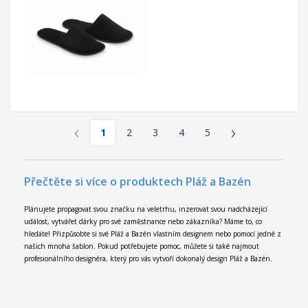
‹
›
1
2
3
4
5
Přečtěte si více o produktech Pláž a Bazén
Plánujete propagovat svou značku na veletrhu, inzerovat svou nadcházející
událost, vytvářet dárky pro své zaměstnance nebo zákazníka? Máme to, co
hledáte! Přizpůsobte si své Pláž a Bazén vlastním designem nebo pomocí jedné z
našich mnoha šablon. Pokud potřebujete pomoc, můžete si také najmout
profesionálního designéra, který pro vás vytvoří dokonalý design Pláž a Bazén.