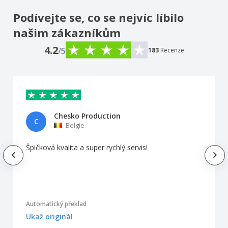
Podívejte se, co se nejvíc líbilo
našim zákazníkům
4.2
/5
183
Recenze
Chesko Production
C
Belgie
Špičková kvalita a super rychlý servis!
Automatický překlad
Ukaž originál