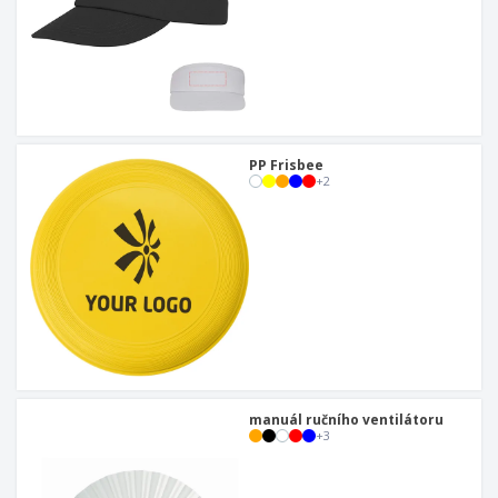
PP Frisbee
+
2
manuál ručního ventilátoru
+
3