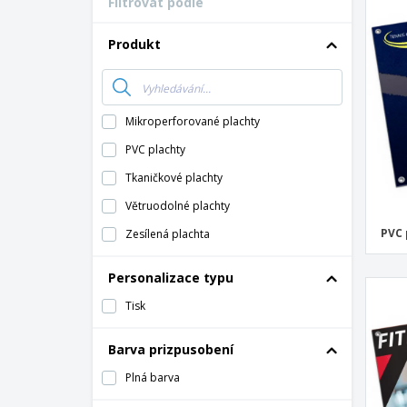
Filtrovat podle
Vernostní karty
Tričko
Produkt
Magnet
Vinylový Banner
Mikroperforované plachty
PVC plachty
Tkaničkové plachty
Větruodolné plachty
PVC 
Zesílená plachta
Personalizace typu
Tisk
Barva prizpusobení
Plná barva