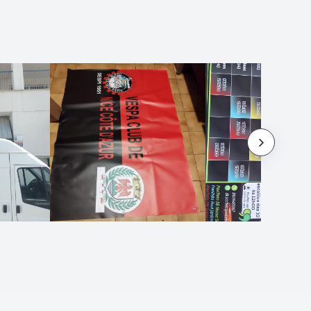
jednalo o něco, co 
vyžadovalo lepší vz
určitě bych výrobek v