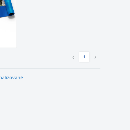
‹
›
1
nalizované