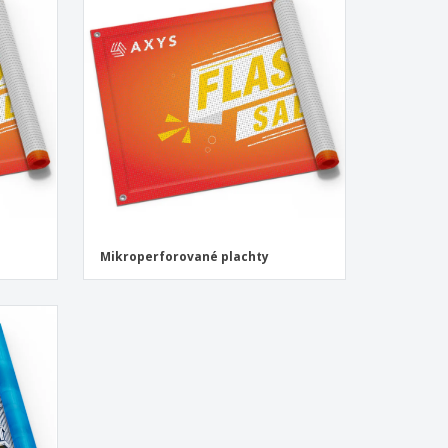
sonalizované dárky
ogické výrobky
y a katalogy
Mikroperforované plachty