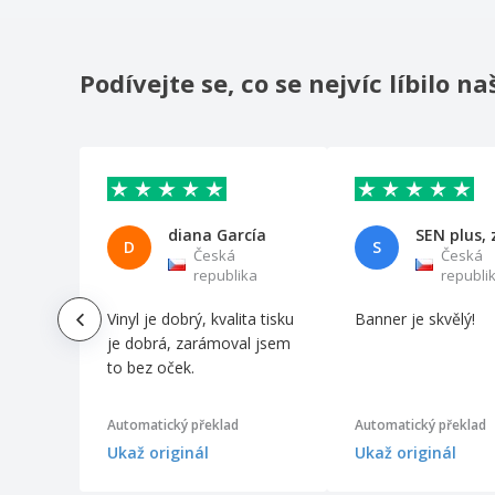
Podívejte se, co se nejvíc líbilo 
diana García
SEN plus, z
D
S
Česká
Česká
republika
republi
Vinyl je dobrý, kvalita tisku
Banner je skvělý!
je dobrá, zarámoval jsem
to bez oček.
Automatický překlad
Automatický překlad
Ukaž originál
Ukaž originál