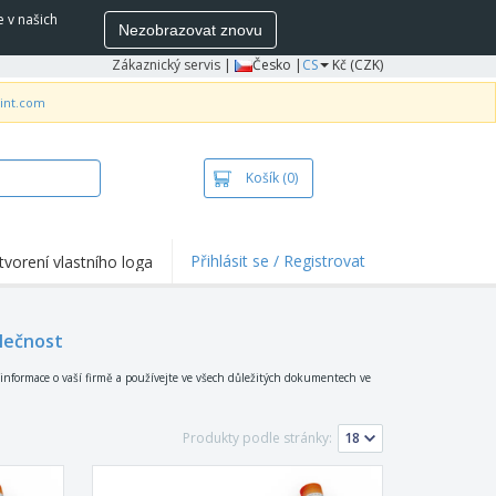
e v našich
Nezobrazovat znovu
Zákaznický servis
|
Česko |
CS
Kč (CZK)
rint.com
Košík
(0)
Přihlásit se / Registrovat
tvorení vlastního loga
hlights a promo
e
olečnost
ka a polokošile
vka
í informace o vaší firmě a používejte ve všech důležitých dokumentech ve
ovní aktivity
Produkty podle stránky:
ce z domova
pravní boxy