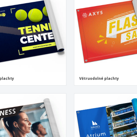
Vystavovatelé
Medaile
Per
Plakáty
Jídlo a cukroví
Ekol
Kufry a batohy
Štítky do Tiskárny
Knih
plachty
Větruodolné plachty