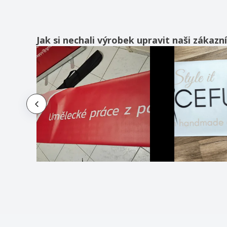
Jak si nechali výrobek upravit naši zákazní