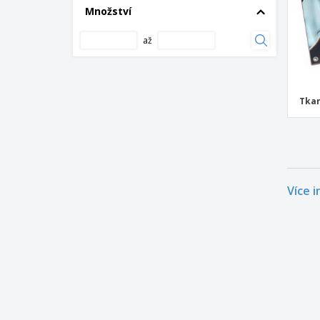
Množství
až
Tkan
Více 