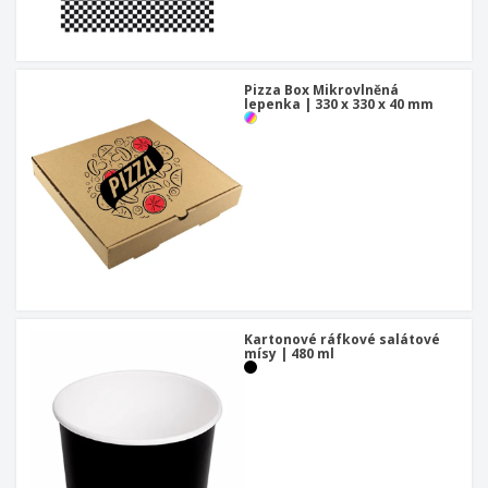
Pizza Box Mikrovlněná
lepenka | 330 x 330 x 40 mm
Kartonové ráfkové salátové
mísy | 480 ml