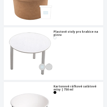
Plastové stoly pro krabice na
pizzu
Kartonové ráfkové salátové
mísy | 750 ml