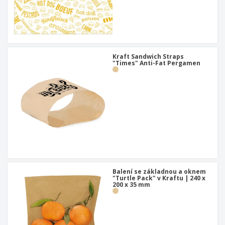
Kraft Sandwich Straps
"Times" Anti-Fat Pergamen
Balení se základnou a oknem
"Turtle Pack" v Kraftu | 240 x
200 x 35 mm