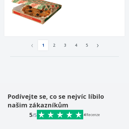
‹
›
1
2
3
4
5
Podívejte se, co se nejvíc líbilo
našim zákazníkům
5
/5
4
Recenze