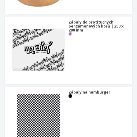
u
Zábaly do protitučných
pergamenových košů | 250 x
200 mm
Zábaly na hamburger