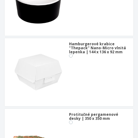
Hamburgerové krabice
"Thepack" Nano-Micro vlnitá
lepenka | 144 x 136 x 92 mm
Protitučné pergamenové
desky | 350 x 350 mm