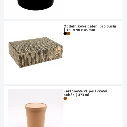
Obdélníkové balení pro Sushi
| 160 x 90 x 45 mm
Kartonový/PE polévkový
pohár | 473 ml