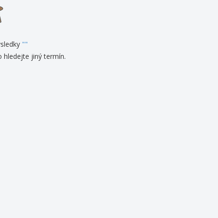
sonalizované dárky
ogické výrobky
y a katalogy
sledky
"
"
 hledejte jiný termín.