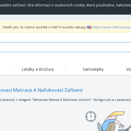
vašeho zařízení. Více informací o souborech cookie, které používáme, naleznet
. Věděli jste, že máme úložiště v USA? Proveďte nákupy
https://www.360onlinep
Letáky a Brožury
Samolepky
Vy
Hig
Trending
Nové produkty
akc
Vlajky, Ceremoniální
ovací Matrace A Nafukovací Zařízení
Roll-Up
Trič
prapory a Heraldický
prapory
Vybavení a potřeby
Roll-up
Výši
 produkty z kategorie "Nafukovací Matrace A Nafukovací Zařízení". Konfigurujte je a personal
pro stravovací služby
Home dodávka a
Jednorázové výrobky
Venk
stánek s jídlem
Samolepky, vinyly a
Náramkové hodinky
Prá
plakáty
Mikiny
Poháry a trofeje
Pře