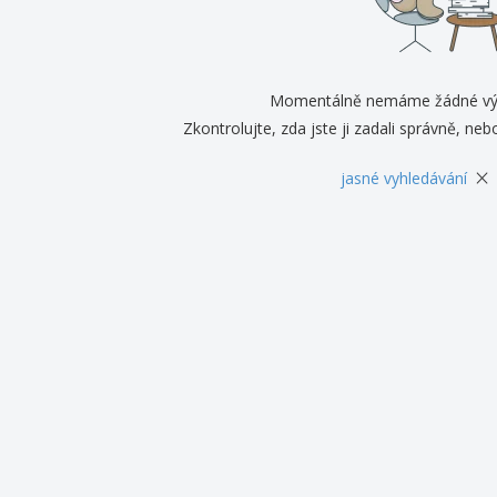
Vystavovatelé
Medaile
Per
Plakáty
Jídlo a cukroví
Ekol
Kufry a batohy
Štítky do Tiskárny
Knih
Momentálně nemáme žádné vý
Zkontrolujte, zda jste ji zadali správně, nebo
×
jasné vyhledávání