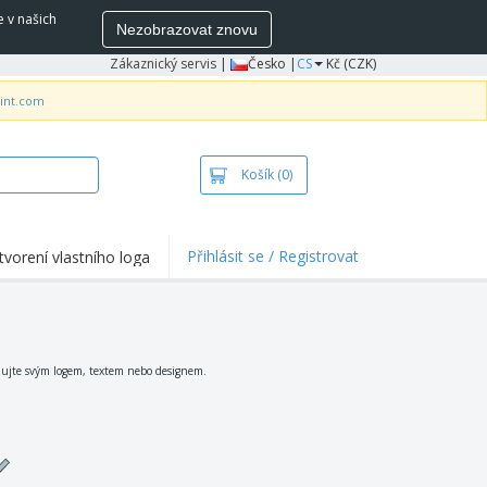
e v našich
Nezobrazovat znovu
Zákaznický servis
|
Česko |
CS
Kč (CZK)
rint.com
Košík
(0)
Přihlásit se / Registrovat
tvorení vlastního loga
hlights a promo
e
ka a polokošile
vka
izujte svým logem, textem nebo designem.
ovní aktivity
ce z domova
pravní boxy