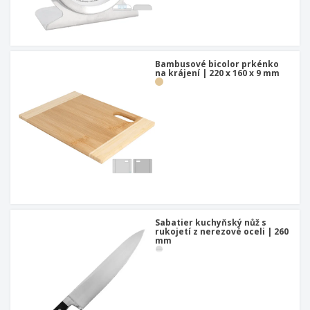
Bambusové bicolor prkénko
na krájení | 220 x 160 x 9 mm
Sabatier kuchyňský nůž s
rukojetí z nerezové oceli | 260
mm