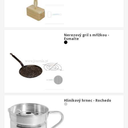
Nerezový gril s mřížkou -
Esmalte
Hliníkový hrnec - Rochedo