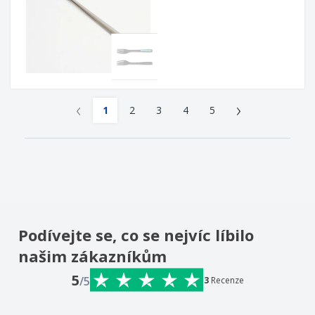
‹
›
1
2
3
4
5
Podívejte se, co se nejvíc líbilo
našim zákazníkům
5
/5
3
Recenze