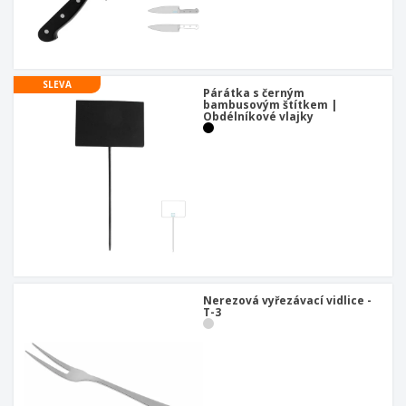
SLEVA
Párátka s černým
bambusovým štítkem |
Obdélníkové vlajky
Nerezová vyřezávací vidlice -
T-3