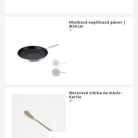
u
Hliníková nepřilnavá pánev |
Ø34 cm
Nerezová stěrka na máslo -
Kartio