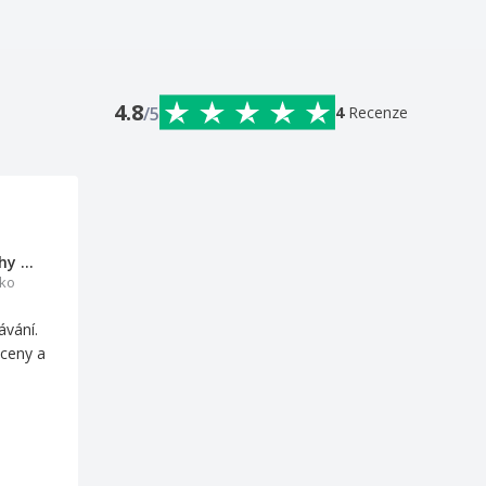
4.8
/5
4
Recenze
TBB Healthy S.L.U.
ko
ávání.
ceny a