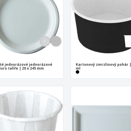
Vystavovatelé
Medaile
Per
Plakáty
Jídlo a cukroví
Ekol
Kufry a batohy
Štítky do Tiskárny
Knih
té jednorázové jednorázové
Kartonový zmrzlinový pohár |
duro talíře | 20 x 245 mm
ml