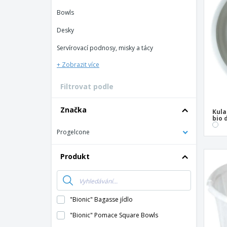
Vernostní karty
Bowls
Tričko
Desky
Magnet
Servírovací podnosy, misky a tácy
Vinylový Banner
+ Zobrazit více
Filtrovat podle
Značka
Kula
bio 
Progelcone
Produkt
"Bionic" Bagasse jídlo
"Bionic" Pomace Square Bowls