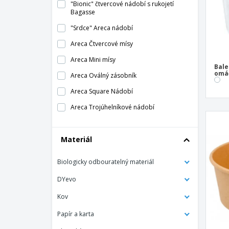
"Bionic" čtvercové nádobí s rukojetí
Bagasse
"Srdce" Areca nádobí
Areca Čtvercové mísy
Areca Mini mísy
Bale
omáč
Areca Oválný zásobník
Areca Square Nádobí
Areca Trojúhelníkové nádobí
Areca kulaté nádobí
Materiál
Areca mísy
Areca nádobí
Biologicky odbouratelný materiál
Areca oválné desky
DYevo
Balení čtvercových jednorázových tvrdých
bio misek (300 ks)
Kov
Balení jednorázových kulatých talířů v
Papír a karta
jednorázovém bio tvrdém (20 x 50 ks)