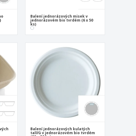
ho
Balení jednorázových misek v
)
jednorázovém bio tvrdém (6 x 50
ks)
ových
Balení jednorázových kulatých
talířů v jednorázovém bio tvrdém