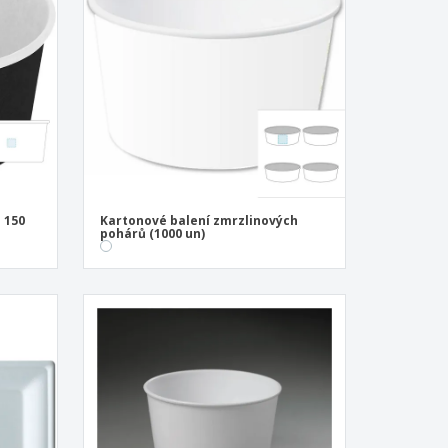
sonalizované dárky
ogické výrobky
y a katalogy
 150
Kartonové balení zmrzlinových
pohárů (1000 un)