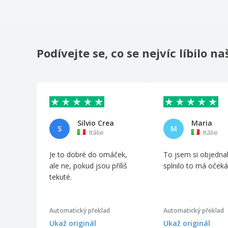
(1000 un)
Kartonové zmrzlinové poháry
Kartonový stříbrný oválný podnos
Podívejte se, co se nejvíc líbilo 
Kartonový zmrzlinový pohár
Kartový štítek
Kombinované kontejnery s kraftovým
víkem
Kulatá deska "Dřevo" Dřevo
Silvio Crea
Maria
Kulaté jednorázové jednorázové bio duro
S
M
talíře
Itálie
Itálie
Kulatý průhledný plastový kelímek
Je to dobré do omáček,
To jsem si objednal
Lakované čtvercové desky Karta
ale ne, pokud jsou příliš
splnilo to má očeká
tekuté.
Lakované kulaté desky s okrajem karty
Luxusní osmiúhelníkové stříbrné PET
podnosy
Automatický překlad
Automatický překlad
Luxusní podnosy "Lunch" Silver PET
Ukaž originál
Ukaž originál