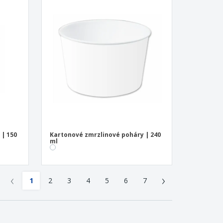
 | 150
Kartonové zmrzlinové poháry | 240
ml
‹
›
1
2
3
4
5
6
7