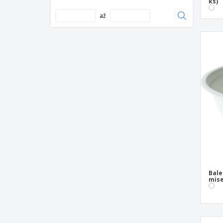
Balení papírů na hamburger v papíru
ks)
(1000 un)
až
Balení plastových kelímků na omáčku (20
x 50 ks)
Balení plastových kelímků na zmrzlinu
(480 jednotek)
Bambusová dřevěná mísa
Bambusový dřevěný podšálek
Bílý plastový kelímek
Biologicky odbouratelné jednorázové
misky
Černý cateringový podnos RPET
Černý kartonový kelímek
Čtvercová jídla ve čtvrti Areca
Bale
mise
Čtvercové desky "Bionic" Bagasse
Čtvercové desky "Bionic" s bagasovým
převisem