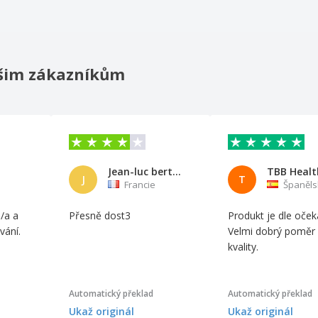
našim zákazníkům
Jean-luc berthezene
J
T
Francie
Španěls
/a a
Přesně dost3
Produkt je dle oček
vání.
Velmi dobrý poměr 
kvality.
Automatický překlad
Automatický překlad
Ukaž originál
Ukaž originál