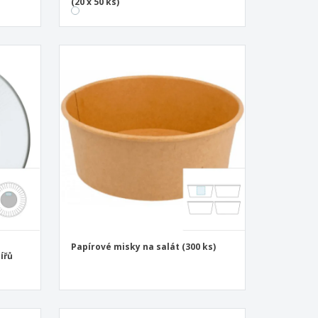
(20 x 50 ks)
Papírové misky na salát (300 ks)
ířů