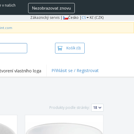
e v našich
Nezobrazovat znovu
Zákaznický servis
|
Česko |
CS
Kč (CZK)
rint.com
Košík
(0)
Přihlásit se / Registrovat
tvorení vlastního loga
hlights a promo
e
ka a polokošile
vka
Produkty podle stránky:
ovní aktivity
ce z domova
pravní boxy