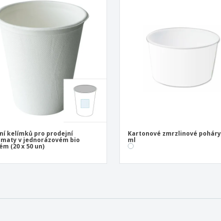
ní kelímků pro prodejní
Kartonové zmrzlinové poháry
maty v jednorázovém bio
ml
ém (20 x 50 un)