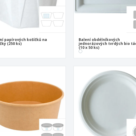
ní papírových košíčků na
Balení obdélníkových
ky (250 ks)
jednorázových tvrdých bio t
(10 x 50 ks)