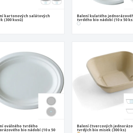
ní kartonových salátových
Balení kulatého jednorázové
k (300 kusů)
tvrdého bio nádobí (10 x 50 ks
ní oválného tvrdého
Balení čtvercových jednoráz
orázového bio nádobí (10 x 50
tvrdých bio misek (300 ks)