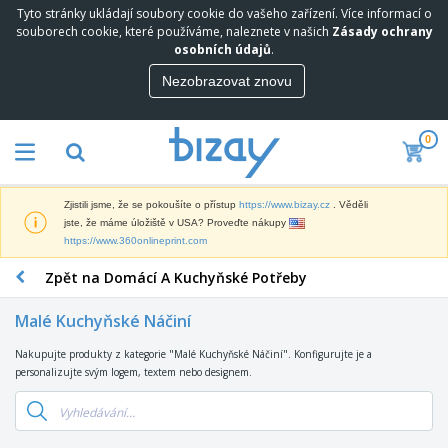
Tyto stránky ukládají soubory cookie do vašeho zařízení. Více informací o
N
souborech cookie, které používáme, naleznete v našich
Zásady ochrany
e
osobních údajů
.
j
p
Nezobrazovat znovu
M
r
a
o
r
d
0
k
á
P
e
v
r
t
a
o
i
n
Zjistili jsme, že se pokoušíte o přístup
https://www.bizay.cz
. Věděli
p
n
e
D
jste, že máme úložiště v USA? Proveďte nákupy
a
g
j
i
https://www.360onlineprint.com
g
o
š
s
a
v
í
Zpět na Domácí A Kuchyňské Potřeby
p
c
ý
K
l
n
M
a
e
í
Malé Kuchyňské Náčiní
a
n
j
P
t
c
e
r
Nakupujte produkty z kategorie "Malé Kuchyňské Náčiní". Konfigurujte je a
T
e
e
a
e
personalizujte svým logem, textem nebo designem.
a
r
l
V
d
š
i
á
y
m
k
á
r
s
O
e
y
l
s
t
b
t