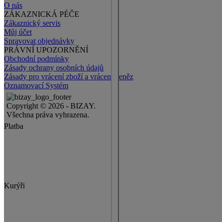
O nás
ZÁKAZNICKÁ PÉČE
Zákaznický servis
Můj účet
Spravovat objednávky
PRÁVNÍ UPOZORNĚNÍ
Obchodní podmínky
Zásady ochrany osobních údajů
Zásady pro vrácení zboží a vrácení peněz
Oznamovací Systém
Copyright © 2026 - BIZAY.
Všechna práva vyhrazena.
Platba
Kurýři