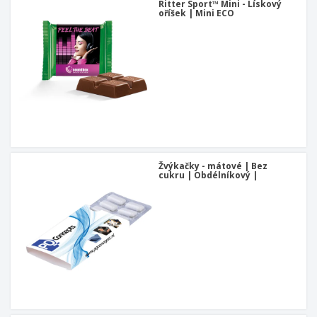
Ritter Sport™ Mini - Lískový
oříšek | Mini ECO
Žvýkačky - mátové | Bez
cukru | Obdélníkový |