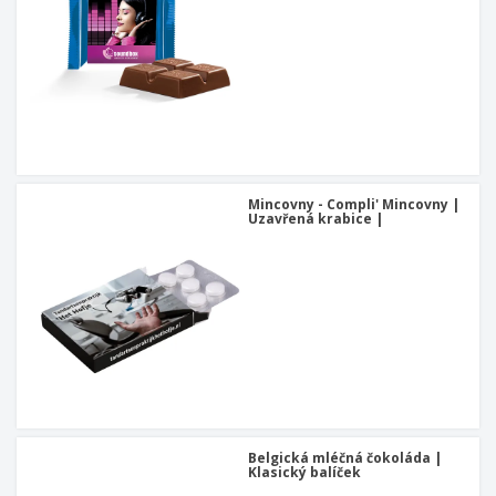
u
Mincovny - Compli' Mincovny |
Uzavřená krabice |
Belgická mléčná čokoláda |
Klasický balíček