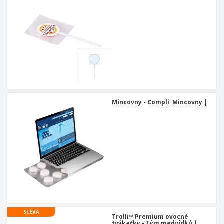
Mincovny - Compli' Mincovny |
SLEVA
Trolli™ Premium ovocné
žvýkačky - Tým medvídků |