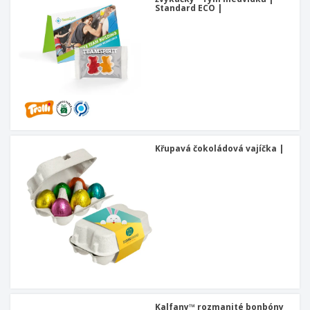
Standard ECO |
Křupavá čokoládová vajíčka |
Kalfany™ rozmanité bonbóny