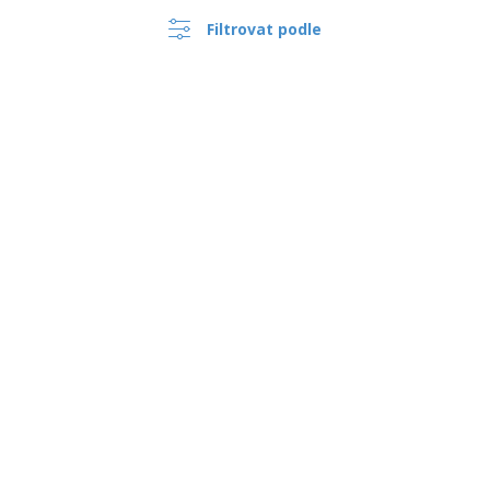
Filtrovat podle
›
Česko |
CS
(Kč CZK )
Oznamovací Systém