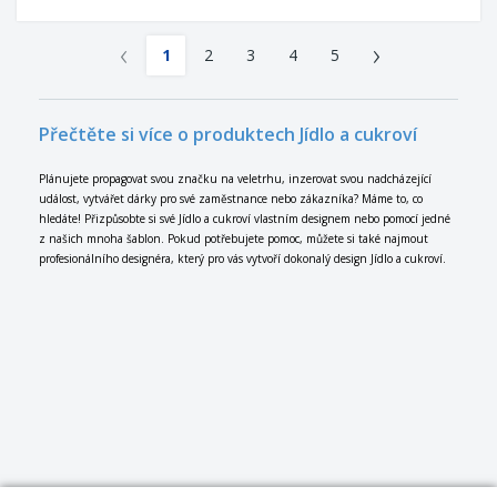
‹
›
1
2
3
4
5
Přečtěte si více o produktech Jídlo a cukroví
Plánujete propagovat svou značku na veletrhu, inzerovat svou nadcházející
událost, vytvářet dárky pro své zaměstnance nebo zákazníka? Máme to, co
hledáte! Přizpůsobte si své Jídlo a cukroví vlastním designem nebo pomocí jedné
z našich mnoha šablon. Pokud potřebujete pomoc, můžete si také najmout
profesionálního designéra, který pro vás vytvoří dokonalý design Jídlo a cukroví.