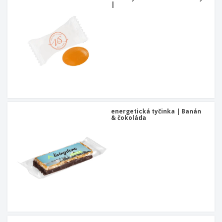
|
energetická tyčinka | Banán
& čokoláda