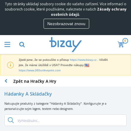
Tyto stránky ukládají soubory cookie do vašeho zařízení. Více informací o
N
souborech cookie, které používáme, naleznete v našich
Zásady ochrany
e
osobních údajů
.
j
p
Nezobrazovat znovu
M
r
a
o
r
d
0
k
á
P
e
v
r
t
a
o
i
n
Zjistili jsme, že se pokoušíte o přístup
https://www.bizay.cz
. Věděli
p
n
e
D
jste, že máme úložiště v USA? Proveďte nákupy
a
g
j
i
https://www.360onlineprint.com
g
o
š
s
a
v
í
Zpět na Hračky A Hry
p
c
ý
K
l
n
M
a
e
í
Hádanky A Skládačky
a
n
j
P
t
c
e
r
Nakupujte produkty z kategorie "Hádanky A Skládačky". Konfigurujte je a
T
e
e
a
e
personalizujte svým logem, textem nebo designem.
a
r
l
V
d
š
i
á
y
m
k
á
r
s
O
e
y
l
s
t
b
t