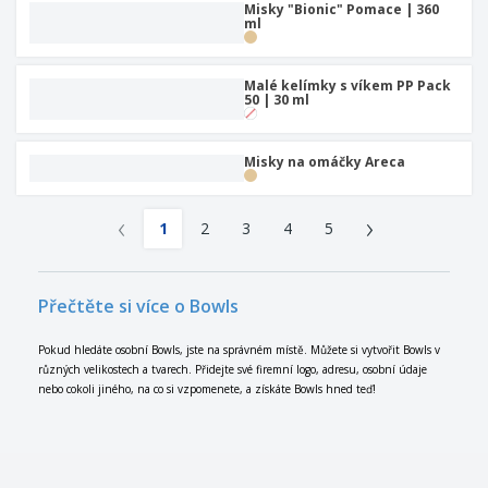
Misky "Bionic" Pomace | 360
ml
Malé kelímky s víkem PP Pack
50 | 30 ml
Misky na omáčky Areca
‹
›
1
2
3
4
5
Přečtěte si více o Bowls
Pokud hledáte osobní Bowls, jste na správném místě. Můžete si vytvořit Bowls v
různých velikostech a tvarech. Přidejte své firemní logo, adresu, osobní údaje
nebo cokoli jiného, ​​na co si vzpomenete, a získáte Bowls hned teď!