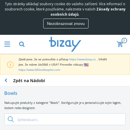
Tyto stránky ukládají soubory cookie do vašeho zařízení. Více informací o
souborech cookie, které používáme, naleznete v našich
Zásady ochrany
osobních údajů
.
Nezobrazovat znovu
0
Zjistili jsme, že se pokoušíte o přístup
https://www.bizay.cz
. Věděli
jste, že máme úložiště v USA? Proveďte nákupy
https://www.360onlineprint.com
Zpět na Nádobí
Bowls
Nakupujte produkty z kategorie "Bowls". Konfigurujte je a personalizujte svým logem,
textem nebo designem.