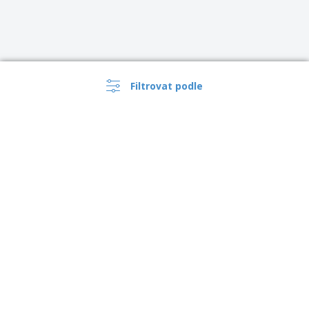
Filtrovat podle
›
Česko |
CS