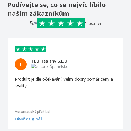
Podívejte se, co se nejvíc líbilo
našim zákazníkům
5
/5
1
Recenze
TBB Healthy S.L.U.
T
Španělsko
Produkt je dle očekávání. Velmi dobrý poměr ceny a
kvality.
Automatický překlad
Ukaž originál