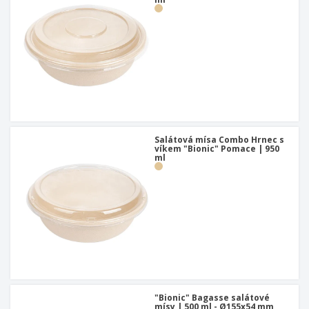
Salátová mísa Combo Hrnec s
víkem "Bionic" Pomace | 950
ml
"Bionic" Bagasse salátové
mísy | 500 ml - Ø155x54 mm