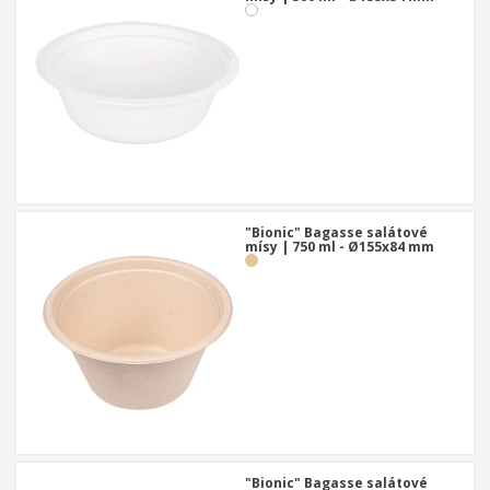
"Bionic" Bagasse salátové
mísy | 750 ml - Ø155x84 mm
"Bionic" Bagasse salátové