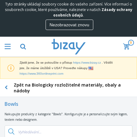
Tyto stránky ukládají soubory cookie do vašeho zařízení. Více informací o
N
souborech cookie, které používáme, naleznete v našich
Zásady ochrany
e
osobních údajů
.
j
p
Nezobrazovat znovu
M
r
a
o
r
d
0
k
á
P
e
v
r
t
a
o
i
n
Zjistili jsme, že se pokoušíte o přístup
https://www.bizay.cz
. Věděli
p
n
e
D
jste, že máme úložiště v USA? Proveďte nákupy
a
g
j
i
https://www.360onlineprint.com
g
o
š
s
a
v
í
Zpět na Biologicky rozložitelné materiály, obaly a
p
c
ý
K
l
nádoby
n
M
a
e
í
a
n
j
P
Bowls
t
c
e
r
T
e
e
a
e
Nakupujte produkty z kategorie "Bowls". Konfigurujte je a personalizujte svým logem,
a
r
l
V
d
textem nebo designem.
š
i
á
y
m
k
á
r
s
O
e
y
l
s
t
b
t