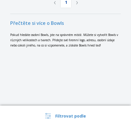
‹
›
1
Přečtěte si více o Bowls
Pokud hledáte osobní Bowls, jste na správném místě. Můžete si vytvořit Bowls v
různých velikostech a tvarech. Přidejte své firemní logo, adresu, osobní údaje
nebo cokoli jiného, ​​na co si vzpomenete, a získáte Bowls hned teď!
Filtrovat podle