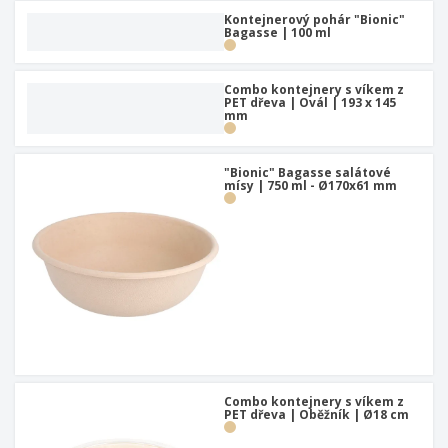
u
Kontejnerový pohár "Bionic"
Bagasse | 100 ml
Combo kontejnery s víkem z
PET dřeva | Ovál | 193 x 145
mm
"Bionic" Bagasse salátové
mísy | 750 ml - Ø170x61 mm
Combo kontejnery s víkem z
PET dřeva | Oběžník | Ø18 cm