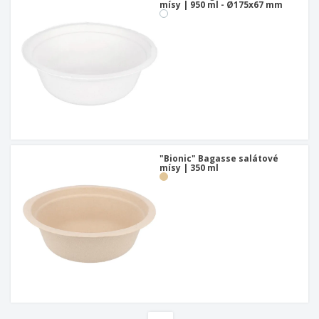
mísy | 950 ml - Ø175x67 mm
"Bionic" Bagasse salátové
mísy | 350 ml