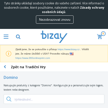
Tyto stránky ukládají soubory cookie do vašeho zařízení. Více informací o
souborech cookie, které používáme, naleznete v našich
Zásady ochrany
osobních údajů
.
Nezobrazovat znovu
0
Zjistili jsme, že se pokoušíte o přístup
https://www.bizay.cz
. Věděli
jste, že máme úložiště v USA? Proveďte nákupy
https://www.360onlineprint.com
Zpět na Tradiční Hry
Domino
Nakupujte produkty z kategorie "Domino". Konfigurujte je a personalizujte svým logem,
textem nebo designem.