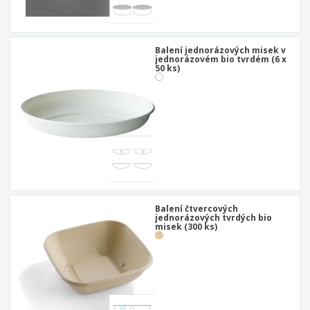
u
Balení jednorázových misek v
jednorázovém bio tvrdém (6 x
50 ks)
Balení čtvercových
jednorázových tvrdých bio
misek (300 ks)