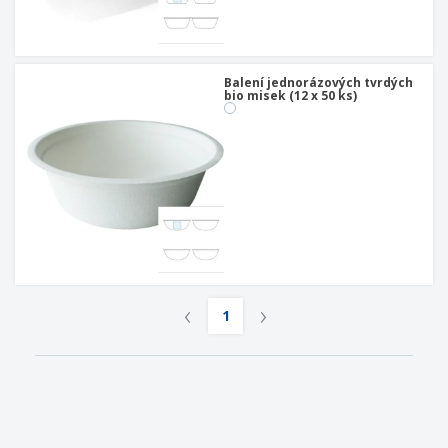
Balení jednorázových tvrdých
bio misek (12 x 50 ks)
‹
›
1