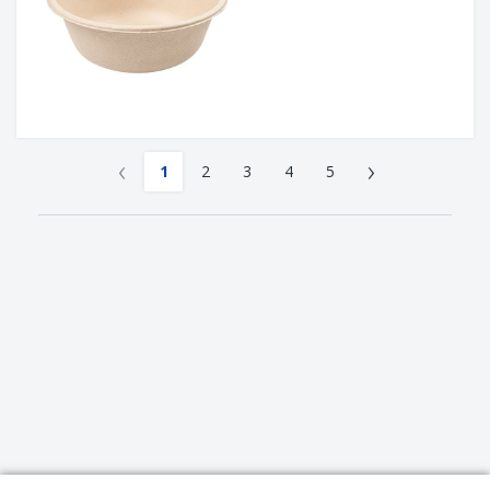
‹
›
1
2
3
4
5