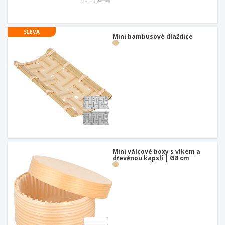
u
SLEVA
Mini bambusové dlaždice
Mini válcové boxy s víkem a
dřevěnou kapslí | Ø8 cm