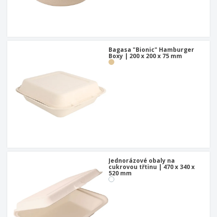
Bagasa "Bionic" Hamburger
Boxy | 200 x 200 x 75 mm
Jednorázové obaly na
cukrovou třtinu | 470 x 340 x
520 mm