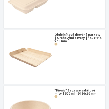
Obdélníkové dřevěné parkety
| S rohovými otvory | 150 x 115
x 15 mm
"Bionic" Bagasse salátové
mísy | 500 ml - Ø150x60 mm