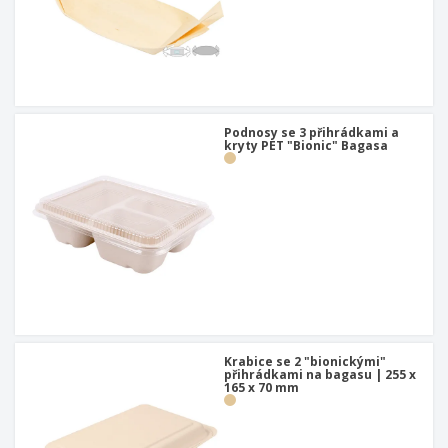
Podnosy se 3 přihrádkami a
kryty PET "Bionic" Bagasa
Krabice se 2 "bionickými"
přihrádkami na bagasu | 255 x
165 x 70 mm