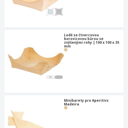
Lodě se čtvercovou
borovicovou kůrou se
zvýšenými rohy | 100 x 100 x 35
mm
Minibarety pro Aperitivs
Madeira