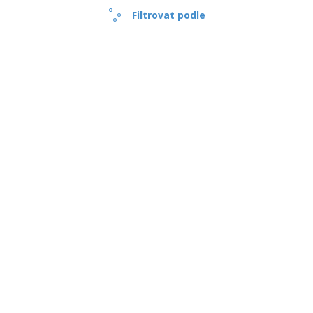
Filtrovat podle
›
Česko |
CS
(Kč CZK )
Oznamovací Systém