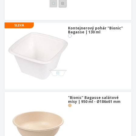
SLEVA
Kontejnerový pohár "Bionic"
Bagasse | 130 ml
"Bionic" Bagasse salátové
mísy | 950 ml - Ø186x61 mm