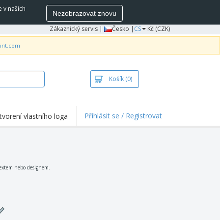
e v našich
Nezobrazovat znovu
Zákaznický servis
|
Česko |
CS
Kč (CZK)
rint.com
Košík
(0)
Přihlásit se / Registrovat
tvorení vlastního loga
hlights a promo
e
ka a polokošile
vka
textem nebo designem.
ovní aktivity
ce z domova
pravní boxy