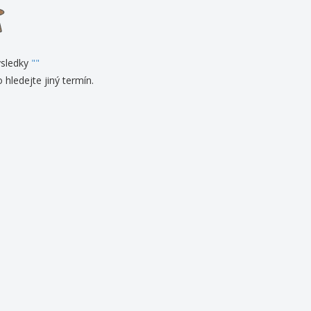
sonalizované dárky
ogické výrobky
y a katalogy
sledky
"
"
 hledejte jiný termín.