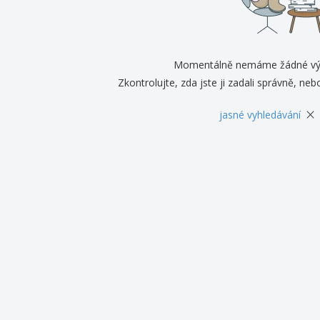
Vystavovatelé
Medaile
Per
Plakáty
Jídlo a cukroví
Ekol
Kufry a batohy
Štítky do Tiskárny
Knih
Momentálně nemáme žádné vý
Zkontrolujte, zda jste ji zadali správně, nebo
×
jasné vyhledávání