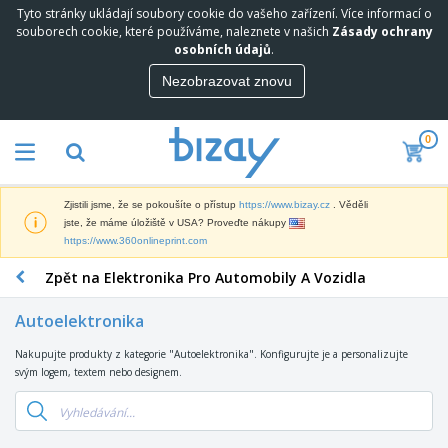
Tyto stránky ukládají soubory cookie do vašeho zařízení. Více informací o
N
souborech cookie, které používáme, naleznete v našich
Zásady ochrany
e
osobních údajů
.
j
p
Nezobrazovat znovu
M
r
a
o
r
d
0
k
á
P
e
v
r
t
a
o
i
n
Zjistili jsme, že se pokoušíte o přístup
https://www.bizay.cz
. Věděli
p
n
e
D
jste, že máme úložiště v USA? Proveďte nákupy
a
g
j
i
https://www.360onlineprint.com
g
o
š
s
a
v
í
Zpět na Elektronika Pro Automobily A Vozidla
p
c
ý
K
l
n
M
a
e
í
Autoelektronika
a
n
j
P
t
c
e
r
Nakupujte produkty z kategorie "Autoelektronika". Konfigurujte je a personalizujte
T
e
e
a
e
svým logem, textem nebo designem.
a
r
l
V
d
š
i
á
y
m
k
á
r
s
O
e
y
l
s
t
b
t