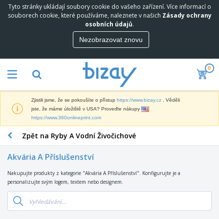
Tyto stránky ukládají soubory cookie do vašeho zařízení. Více informací o
N
souborech cookie, které používáme, naleznete v našich
Zásady ochrany
e
osobních údajů
.
j
p
Nezobrazovat znovu
M
r
a
o
r
d
0
k
á
P
e
v
r
t
a
o
i
n
Zjistili jsme, že se pokoušíte o přístup
https://www.bizay.cz
. Věděli
p
n
e
D
jste, že máme úložiště v USA? Proveďte nákupy
a
g
j
i
https://www.360onlineprint.com
g
o
š
s
a
v
í
Zpět na Ryby A Vodní Živočichové
p
c
ý
K
l
n
M
a
e
í
Akvária A Příslušenství
a
n
j
P
t
c
e
r
Nakupujte produkty z kategorie "Akvária A Příslušenství". Konfigurujte je a
T
e
e
a
e
personalizujte svým logem, textem nebo designem.
a
r
l
V
d
š
i
á
y
m
k
á
r
s
O
e
y
l
s
t
b
t