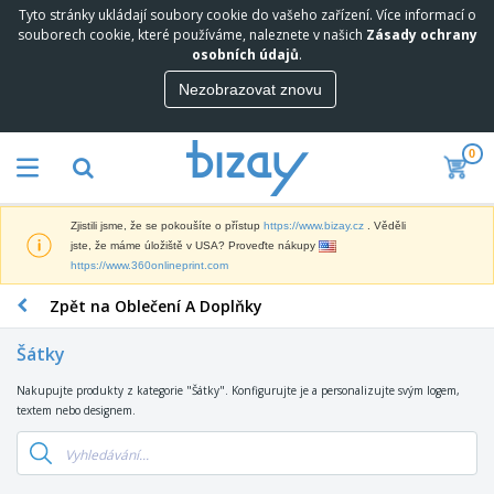
Tyto stránky ukládají soubory cookie do vašeho zařízení. Více informací o
N
souborech cookie, které používáme, naleznete v našich
Zásady ochrany
e
osobních údajů
.
j
p
Nezobrazovat znovu
M
r
a
o
r
d
0
k
á
P
e
v
r
t
a
o
i
n
Zjistili jsme, že se pokoušíte o přístup
https://www.bizay.cz
. Věděli
p
n
e
D
jste, že máme úložiště v USA? Proveďte nákupy
a
g
j
i
https://www.360onlineprint.com
g
o
š
s
a
v
í
Zpět na Oblečení A Doplňky
p
c
ý
K
l
n
M
a
e
í
Šátky
a
n
j
P
t
c
e
r
Nakupujte produkty z kategorie "Šátky". Konfigurujte je a personalizujte svým logem,
T
e
e
a
e
textem nebo designem.
a
r
l
V
d
š
i
á
y
m
k
á
r
s
O
e
y
l
s
t
b
t