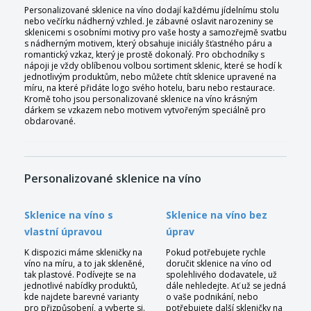
Personalizované sklenice na víno dodají každému jídelnímu stolu
nebo večírku nádherný vzhled. Je zábavné oslavit narozeniny se
sklenicemi s osobními motivy pro vaše hosty a samozřejmě svatbu
s nádherným motivem, který obsahuje iniciály šťastného páru a
romantický vzkaz, který je prostě dokonalý. Pro obchodníky s
nápoji je vždy oblíbenou volbou sortiment sklenic, které se hodí k
jednotlivým produktům, nebo můžete chtít sklenice upravené na
míru, na které přidáte logo svého hotelu, baru nebo restaurace.
Kromě toho jsou personalizované sklenice na víno krásným
dárkem se vzkazem nebo motivem vytvořeným speciálně pro
obdarované.
Personalizované sklenice na víno
Sklenice na víno s
Sklenice na víno bez
vlastní úpravou
úprav
K dispozici máme skleničky na
Pokud potřebujete rychle
víno na míru, a to jak skleněné,
doručit sklenice na víno od
tak plastové. Podívejte se na
spolehlivého dodavatele, už
jednotlivé nabídky produktů,
dále nehledejte. Ať už se jedná
kde najdete barevné varianty
o vaše podnikání, nebo
pro přizpůsobení, a vyberte si.
potřebujete další skleničky na