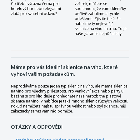
Co třeba výrazná černá pro
večírek, můžete se
hotelový bar nebo elegantní
spolehnout, že vám skleničky
zlatá pro svatební oslavu?
pečlivě zabalíme a rychle
odešleme. Zjistíte také, že
nabízíme ty nejlevnější
sklenice na víno na trhu. To je
naše garance nejnižší ceny.
Máme pro vás ideální sklenice na víno, které
vyhoví vašim požadavkům.
Neprodáváme pouze jeden typ sklenic na víno, ale máme sklenice
na víno pro všechny příležitosti. Pro venkovní akce nebo párty u
bazénu si pro klid duše prohlédněte naše nerozbitné plastové
sklenice na víno. V nabídce je také mnoho sklenic různých velikostí.
Pokud nemůžete najít tu správnou velikost nebo styl sklenice, náš
zákaznický servis vám rád pomůže.
OTÁZKY A ODPOVĚDI