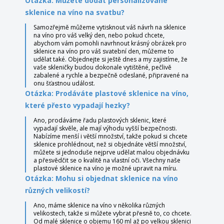
Otázka: Můžete dodat personalizované
sklenice na víno na svatbu?
Samozřejmě můžeme vytisknout váš návrh na sklenice
na víno pro váš velký den, nebo pokud chcete,
abychom vám pomohli navrhnout krásný obrázek pro
sklenice na víno pro váš svatební den, můžeme to
udělat také. Objednejte si ještě dnes a my zajistíme, že
vaše skleničky budou dokonale vytištěné, pečlivě
zabalené a rychle a bezpečně odeslané, připravené na
onu šťastnou událost.
Otázka: Prodáváte plastové sklenice na víno,
které přesto vypadají hezky?
Ano, prodáváme řadu plastových sklenic, které
vypadají skvěle, ale mají výhodu vyšší bezpečnosti.
Nabízíme menší i větší množství, takže pokud si chcete
sklenice prohlédnout, než si objednáte větší množství,
můžete si jednoduše nejprve udělat malou objednávku
a přesvědčit se o kvalitě na vlastní oči. Všechny naše
plastové sklenice na víno je možné upravit na míru.
Otázka: Mohu si objednat sklenice na víno
různých velikostí?
Ano, máme sklenice na víno v několika různých
velikostech, takže si můžete vybrat přesně to, co chcete.
Od malé sklenice o objemu 160 ml až po velkou sklenici