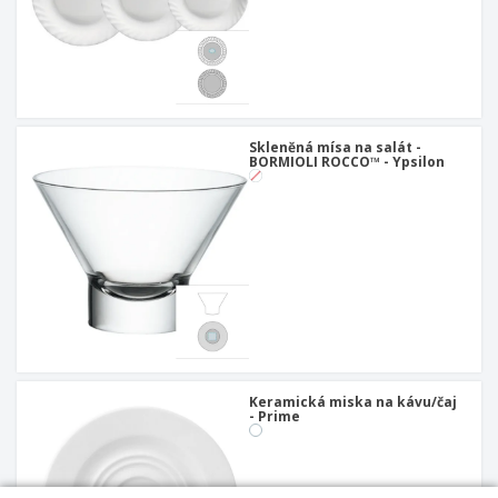
Skleněná mísa na salát -
BORMIOLI ROCCO™ - Ypsilon
Keramická miska na kávu/čaj
- Prime