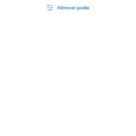
Filtrovat podle
Keramický talíř - VISTA
ALEGRE™ - Chefs Collection
›
Česko |
CS
(Kč CZK )
Keramický hluboký talíř - Vital
Coupe
Oznamovací Systém