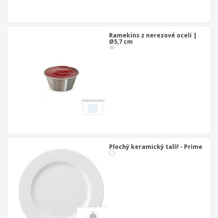
u
Ramekins z nerezové oceli |
Ø5,7 cm
Plochý keramický talíř - Prime