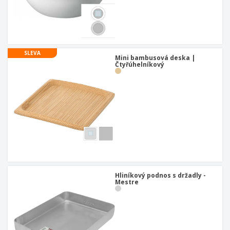
SLEVA
Mini bambusová deska |
Čtyřúhelníkový
Hliníkový podnos s držadly -
Mestre