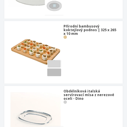
Přírodní bambusový
koktejlový podnos | 325 x 265
x 10 mm
Obdélníková italská
servírovací mísa z nerezové
oceli - Dino