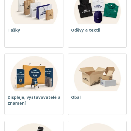
u
Tašky
Oděvy a textil
Displeje, vystavovatelé a
Obal
znamení