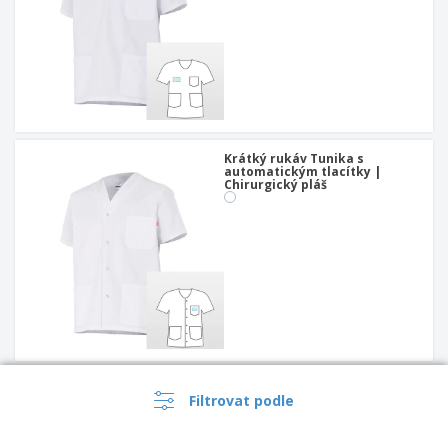
Krátký rukáv Tunika s
automatickým tlacítky |
Chirurgický pláš
3 jednorázové masky |
Filtrovat podle
Jednorázové roušky