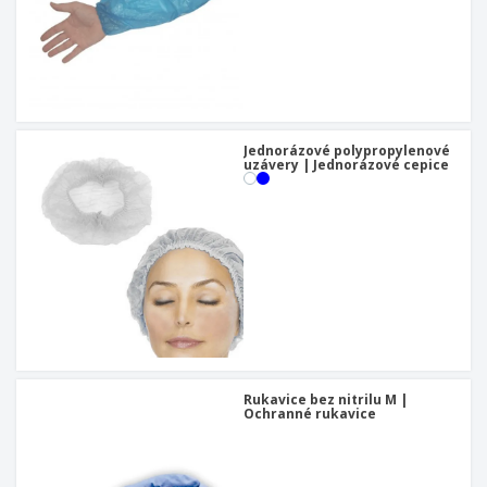
Jednorázové polypropylenové
uzávery | Jednorázové cepice
Rukavice bez nitrilu M |
Ochranné rukavice