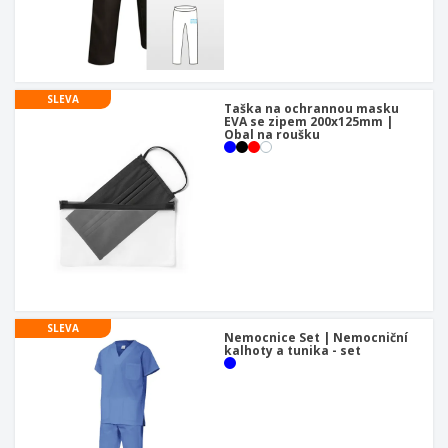
u
SLEVA
Taška na ochrannou masku
EVA se zipem 200x125mm |
Obal na roušku
SLEVA
Nemocnice Set | Nemocniční
kalhoty a tunika - set