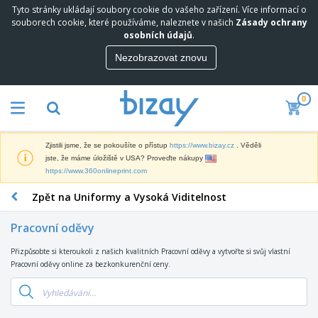
Tyto stránky ukládají soubory cookie do vašeho zařízení. Více informací o
souborech cookie, které používáme, naleznete v našich
Zásady ochrany
osobních údajů
.
Nezobrazovat znovu
0
Zjistili jsme, že se pokoušíte o přístup
https://www.bizay.cz
. Věděli
jste, že máme úložiště v USA? Proveďte nákupy
https://www.360onlineprint.com
Zpět na Uniformy a Vysoká Viditelnost
Pracovní oděvy
Přizpůsobte si kteroukoli z našich kvalitních Pracovní oděvy a vytvořte si svůj vlastní
Pracovní oděvy online za bezkonkurenční ceny.