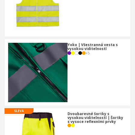
Yoko | Všestranná vesta s
vysokou viditelností
+
5
SLEVA
Dvoubarevné šortky s
vysokou viditelností | Šortky
s vysoce reflexními prvky