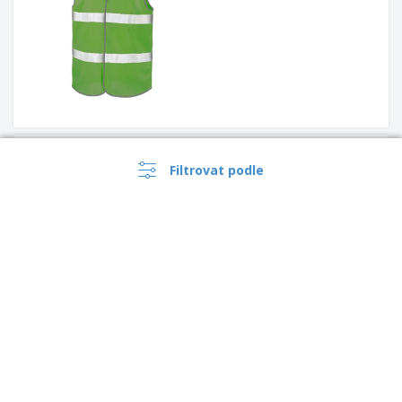
Result | Bezpečnostní vesta s
vysokou viditelností
Filtrovat podle
Result | Hi-Vis voděodolný
oblek