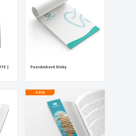
sonalizované dárky
ogické výrobky
y a katalogy
OTE |
Poznámkové bloky
SLEVA