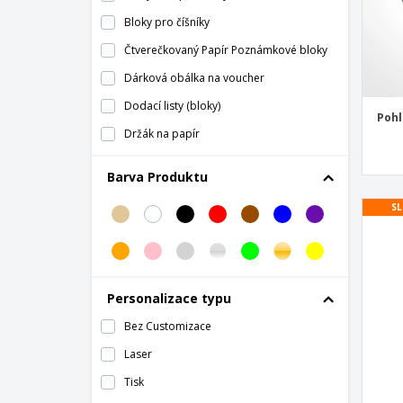
Bloky pro číšníky
Čtverečkovaný Papír Poznámkové bloky
Dárková obálka na voucher
Dodací listy (bloky)
Pohl
Držák na papír
Ekologický zápisník
Barva Produktu
Fakturační bloky
SL
Firemní Hlavickový Papír
Flipchart Poznámkový blok
Grafický Čtverečkovaný Papír
Poznámkové bloky
Personalizace typu
Hlavickový Papír
Bez Customizace
Hlavickový Papír Charity
Laser
Hlavickový Papír Církve
Tisk
Hlavickový Papír pro advokátní kancelář