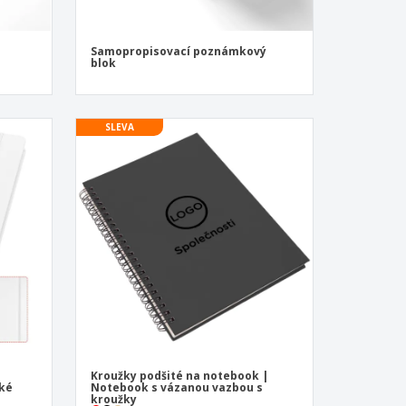
Samopropisovací poznámkový
blok
SLEVA
5
Kroužky podšité na notebook |
cké
Notebook s vázanou vazbou s
kroužky