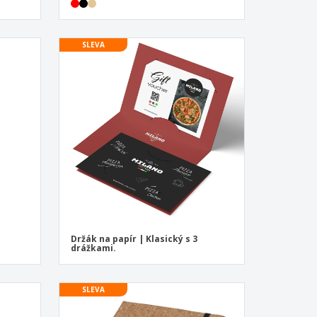
SLEVA
Držák na papír | Klasický s 3
drážkami.
SLEVA