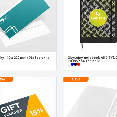
Vystavovatelé
Medaile
Per
Plakáty
Jídlo a cukroví
Ekol
Kufry a batohy
Štítky do Tiskárny
Knih
ky 110 x 220 mm (DL) Bez okna
Obycejný notebook A5 CITYN
PU kryt na zápisník
EVA
SLEVA