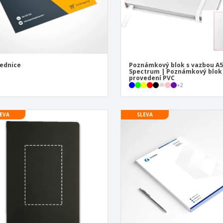
ednice
Poznámkový blok s vazbou A
Spectrum | Poznámkový blok
provedení PVC
+
2
EVA
SLEVA