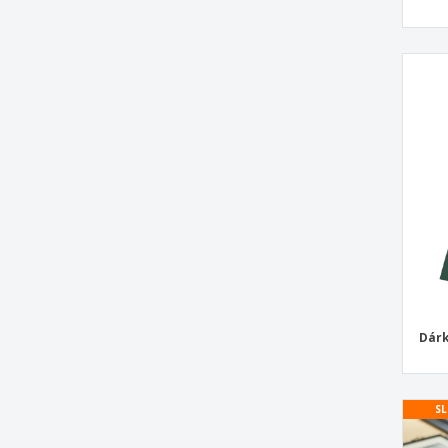
Mapa Události
Mapy Kampusu
Mapy Výstav
Mini Brožury
Mini Poznámkové bloky
Mini Poznámkový blok
Motivační Poznámkové bloky
Nabídkové bloky
Notebook s vázanou vazbou s kroužky
Obálky
Obálky stránek
Dárk
Obchodní záhlaví dopisu
Objednávkové Bloky pro Restaurace
SL
Objednávkové bloky
Objednávkové listy