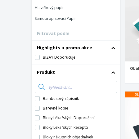
Vernostní karty
Hlavičkový papír
Tričko
Samopropisovací Papír
Magnet
Vinylový Banner
Filtrovat podle
Highlights a promo akce
BIZAY Doporucuje
Obál
Produkt
SL
Bambusový zápisník
Barevné kopie
Bloky Lékařských Doporučení
Bloky Lékařských Receptů
Bloky nákupních objednávek