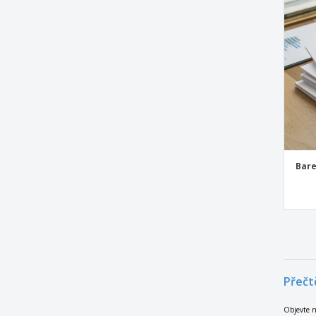
Objednávkový blok
Odtrhávací Poznámkové bloky
Osobní hlavička
PU kryt na zápisník
Papírový zápisník
Písemný papír
Podložka lepicích poznámek
Bare
Podložka pod stůl
Pohlednice
Pohlednice na Vánoce
Poznámkové bloky
Poznámkové bloky A5
Přečt
Poznámkové bloky A6
Poznámkové bloky Hotelu
Objevte n