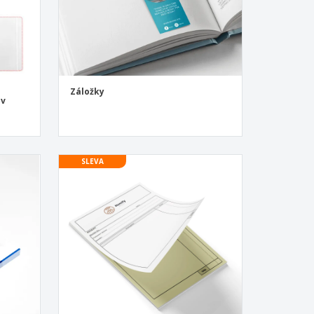
5
Záložky
 v
SLEVA