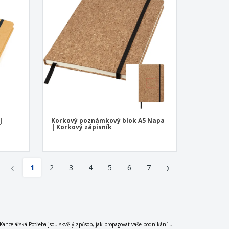
|
Korkový poznámkový blok A5 Napa
í
| Korkový zápisník
‹
›
1
2
3
4
5
6
7
 Kancelářská Potřeba jsou skvělý způsob, jak propagovat vaše podnikání u