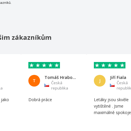
kazníků.
našim zákazníkům
Tomáš Hrabovský
Jiří Fiala
T
J
Česká
Česká
ka
republika
republi
 jako
Dobrá práce
Letáky jsou skvěle
vytištěné . Jsme
maximálně spokojen