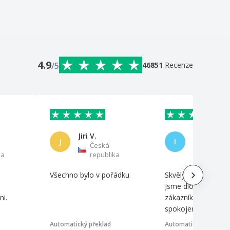
4.9
/5
46851
Recenze
Jiri V.
J
I
Česká
Česká
ka
republika
republi
Všechno bylo v pořádku
Skvělý poměr cena/
Jsme dlouholetými
i.
zákazníky a vždy js
spokojeni...
Automatický překlad
Automatický překlad