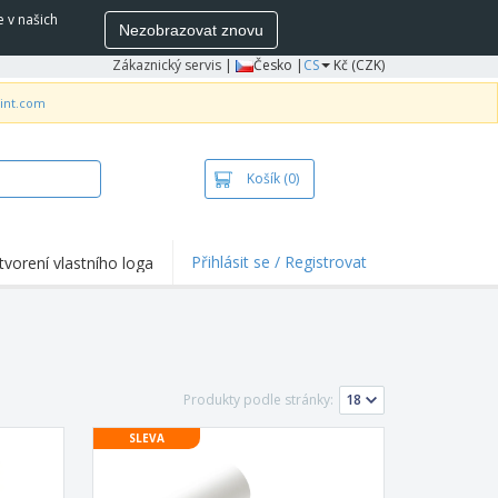
e v našich
Nezobrazovat znovu
Zákaznický servis
|
Česko |
CS
Kč (CZK)
rint.com
Košík
(0)
Přihlásit se / Registrovat
tvorení vlastního loga
hlights a promo
e
ka a polokošile
vka
Produkty podle stránky:
ovní aktivity
SLEVA
ce z domova
pravní boxy