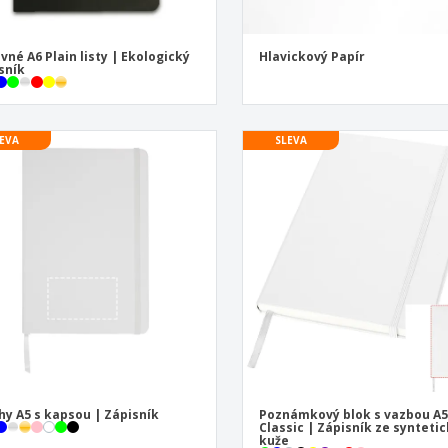
vné A6 Plain listy | Ekologický
Hlavickový Papír
sník
EVA
SLEVA
hy A5 s kapsou | Zápisník
Poznámkový blok s vazbou A
Classic | Zápisník ze synteti
kuže