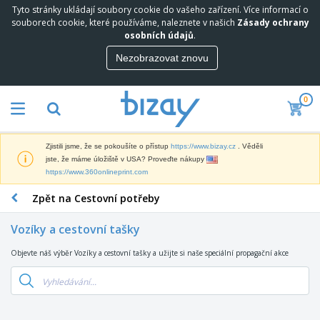
Tyto stránky ukládají soubory cookie do vašeho zařízení. Více informací o
N
souborech cookie, které používáme, naleznete v našich
Zásady ochrany
e
osobních údajů
.
j
p
Nezobrazovat znovu
M
r
a
o
r
d
0
k
á
P
e
v
r
t
a
o
i
n
Zjistili jsme, že se pokoušíte o přístup
https://www.bizay.cz
. Věděli
p
n
e
D
jste, že máme úložiště v USA? Proveďte nákupy
a
g
j
i
https://www.360onlineprint.com
g
o
š
s
a
v
í
Zpět na Cestovní potřeby
p
c
ý
K
l
n
M
a
e
í
Vozíky a cestovní tašky
a
n
j
P
t
c
e
r
Objevte náš výběr Vozíky a cestovní tašky a užijte si naše speciální propagační akce
T
e
e
a
e
a
r
l
V
d
š
i
á
y
m
k
á
r
s
O
e
y
l
s
t
b
t