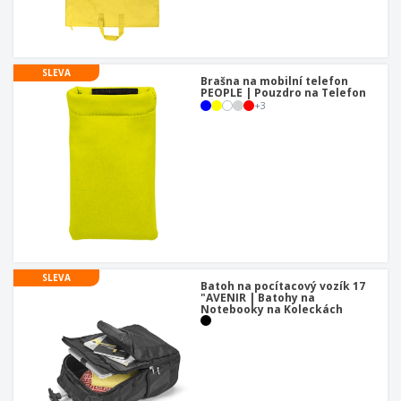
u
SLEVA
Brašna na mobilní telefon
PEOPLE | Pouzdro na Telefon
+
3
SLEVA
Batoh na pocítacový vozík 17
"AVENIR | Batohy na
Notebooky na Koleckách