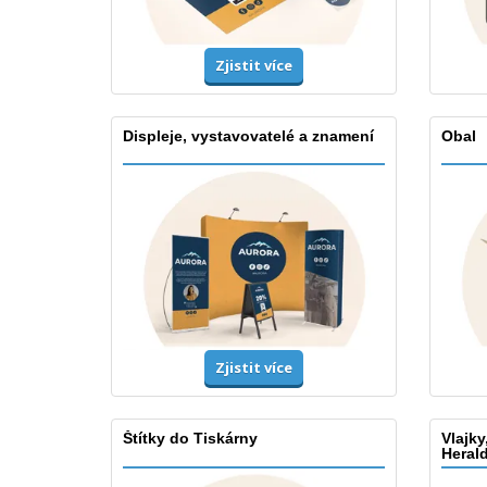
Zjistit více
Displeje, vystavovatelé a znamení
Obal
Zjistit více
Štítky do Tiskárny
Vlajky
Heral