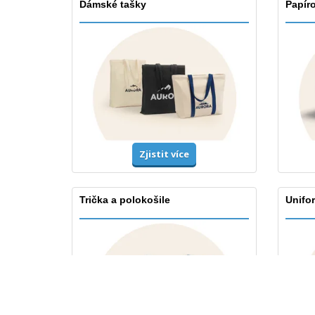
Dámské tašky
Papír
Zjistit více
Trička a polokošile
Unifor