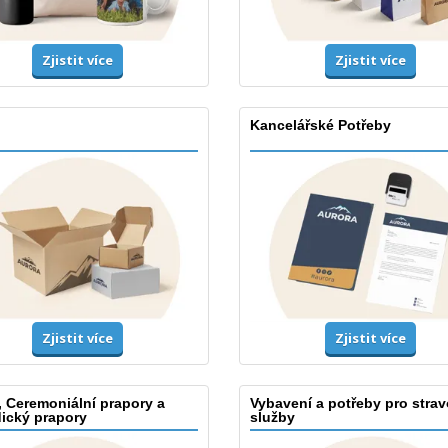
Zjistit více
Zjistit více
Kancelářské Potřeby
Zjistit více
Zjistit více
, Ceremoniální prapory a
Vybavení a potřeby pro strav
dický prapory
služby