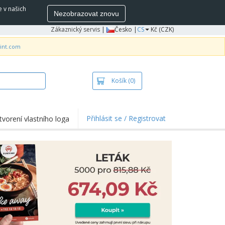
e v našich
Nezobrazovat znovu
Zákaznický servis
|
Česko |
CS
Kč (CZK)
rint.com
Košík
(0)
Přihlásit se / Registrovat
tvorení vlastního loga
hlights a promo
e
ka a polokošile
vka
ovní aktivity
ce z domova
pravní boxy