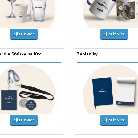
Zjistit více
Zjistit více
 Id a Šňůrky na Krk
Zápisníky
Zjistit více
Zjistit více