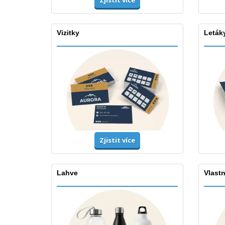
Zjistit více
Vizitky
Leták
Zjistit více
Lahve
Vlastn