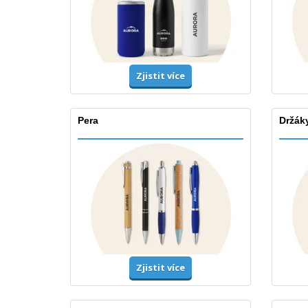
Zjistit více
Pera
Držáky
Zjistit více