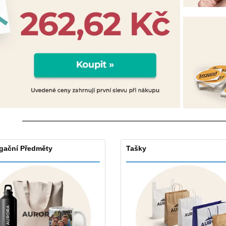
Vystavovatelé
Medaile
Per
Plakáty
Jídlo a cukroví
Ekol
Kufry a batohy
Štítky do Tiskárny
Knih
gační Předměty
Tašky