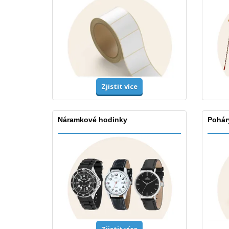
Zjistit více
Náramkové hodinky
Poháry