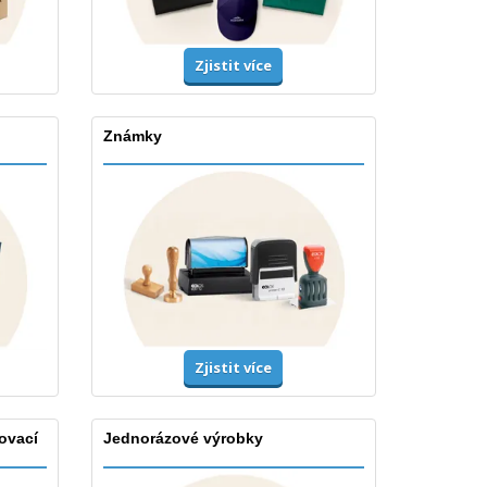
Zjistit více
Známky
Zjistit více
ovací
Jednorázové výrobky