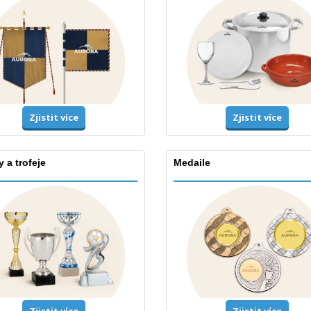
Zjistit více
Zjistit více
 a trofeje
Medaile
Zjistit více