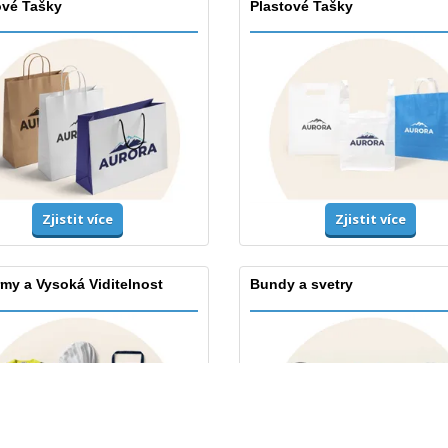
ové Tašky
Plastové Tašky
Zjistit více
Zjistit více
my a Vysoká Viditelnost
Bundy a svetry