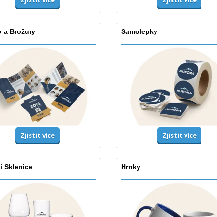
Zjistit více
y a Brožury
Samolepky
Zjistit více
Zjistit více
í Sklenice
Hrnky