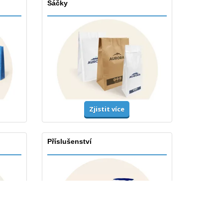
Sáčky
Zjistit více
Příslušenství