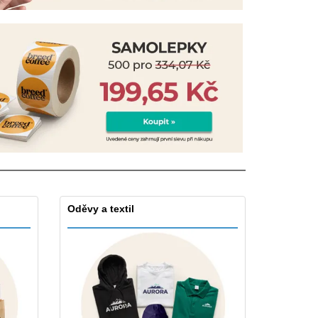
sonalizované dárky
ogické výrobky
y a katalogy
Oděvy a textil