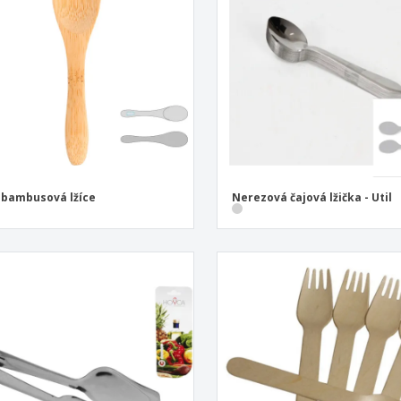
Vystavovatelé
Medaile
Per
Plakáty
Jídlo a cukroví
Ekol
Kufry a batohy
Štítky do Tiskárny
Knih
 bambusová lžíce
Nerezová čajová lžička - Util