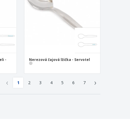
li -
Nerezová čajová lžička - Servotel
‹
›
1
2
3
4
5
6
7