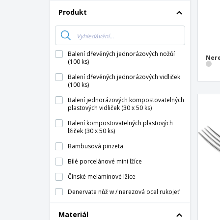
Produkt
Balení dřevěných jednorázových nožůí
Nere
(100 ks)
Balení dřevěných jednorázových vidliček
(100 ks)
Balení jednorázových kompostovatelných
plastových vidliček (30 x 50 ks)
Balení kompostovatelných plastových
lžiček (30 x 50 ks)
Bambusová pinzeta
Bílé porcelánové mini lžíce
Čínské melaminové lžíce
Denervate nůž w / nerezová ocel rukojeť
Dezertní lžička z nerezové oceli - AMEFA
Materiál
B.V.™ - Metropole