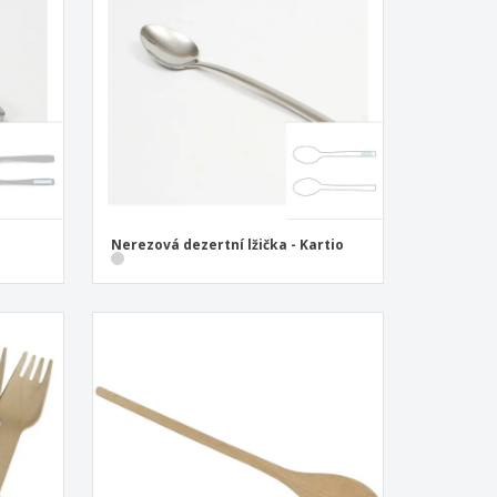
sonalizované dárky
ogické výrobky
y a katalogy
Nerezová dezertní lžička - Kartio