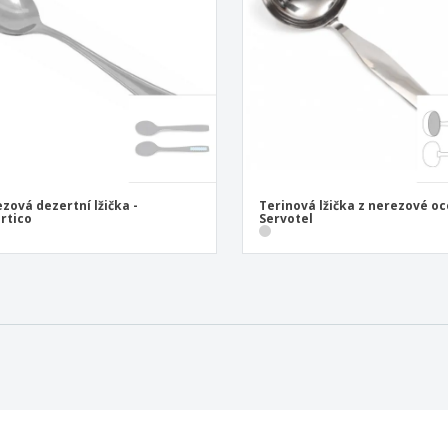
zová dezertní lžička -
Terinová lžička z nerezové oce
rtico
Servotel