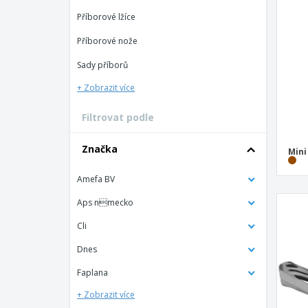
Vernostní karty
Příborové lžíce
Tričko
Příborové nože
Magnet
Sady příborů
Vinylový Banner
+ Zobrazit více
Filtrovat podle
Značka
Mini
Amefa BV
Aps nmecko
Cli
Dnes
Faplana
+ Zobrazit více