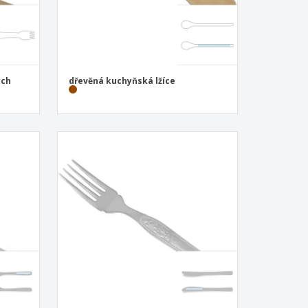
ých
dřevěná kuchyňská lžíce