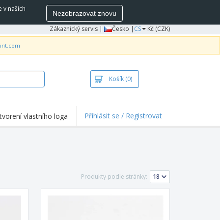
e v našich
Nezobrazovat znovu
Zákaznický servis
|
Česko |
CS
Kč (CZK)
rint.com
Košík
(0)
Přihlásit se / Registrovat
tvorení vlastního loga
hlights a promo
e
ka a polokošile
vka
Produkty podle stránky:
ovní aktivity
ce z domova
pravní boxy