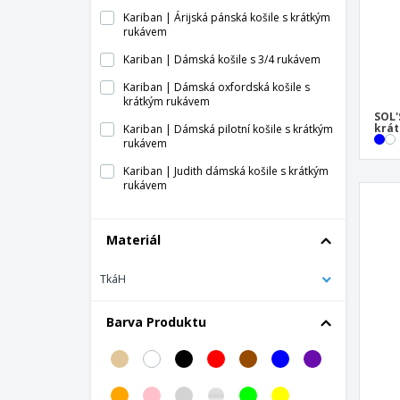
Kariban | Árijská pánská košile s krátkým
rukávem
Kariban | Dámská košile s 3/4 rukávem
Kariban | Dámská oxfordská košile s
krátkým rukávem
SOL'
krá
Kariban | Dámská pilotní košile s krátkým
rukávem
Kariban | Judith dámská košile s krátkým
rukávem
Kariban | Nejvyšší dámská košile s
krátkým rukávem – není nutné žehlení
Materiál
Kariban | Nejvyšší košile s krátkým
rukávem – není nutné žehlení
TkáH
Kariban | Oxford košile s krátkým
rukávem
Barva Produktu
Kariban | Pánská pilotní košile s krátkým
rukávem
Kariban | Popelínová košile s krátkým
rukávem