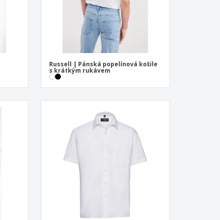
Russell | Pánská popelínová košile
s krátkým rukávem