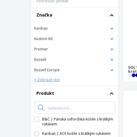
Filtrovat podle
Vernostní karty
Tričko
Značka
Magnet
Kariban
Vinylový Banner
Kustom Kit
Premier
Russell
SOL'
Russell Europe
krá
+ Zobrazit více
Produkt
B&C | Pánská oxfordská košile s krátkým
rukávem
Kariban | ACE košile s krátkým rukávem