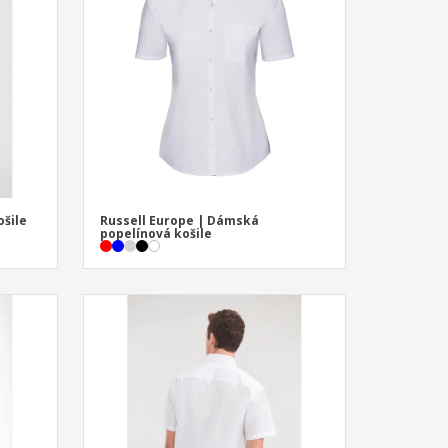
sonalizované dárky
ogické výrobky
y a katalogy
ošile
Russell Europe | Dámská
popelínová košile