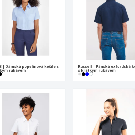
Vystavovatelé
Medaile
Per
Plakáty
Jídlo a cukroví
Ekol
Kufry a batohy
Štítky do Tiskárny
Knih
S | Dámská popelínová košile s
Russell | Pánská oxfordská k
tkým rukávem
s krátkým rukávem