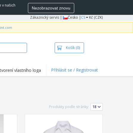
e v našich
Nezobrazovat znovu
Zákaznický servis
|
Česko |
CS
Kč (CZK)
rint.com
Košík
(0)
Přihlásit se / Registrovat
tvorení vlastního loga
hlights a promo
e
ka a polokošile
vka
Produkty podle stránky:
ovní aktivity
ce z domova
pravní boxy