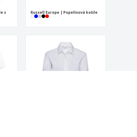
le s
Russell Europe | Popelínová košile
le
Russell Europe | Dámská košile
Oxford Classic