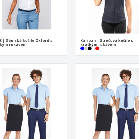
S | Dámská košile Oxford s
Kariban | Strečová košile s
tkým rukávem
krátkým rukávem