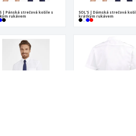
S | Pánská strečová košile s
SOL'S | Dámská strečová koši
tkým rukávem
krátkým rukávem
S | Pánská košile Oxford s
Premier | Pánská pilotní koši
tkým rukávem