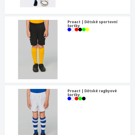
u
Proact | Dětské sportovní
šortky
Proact | Dětské ragbyové
šortky