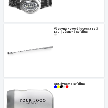
Výsuvná kovová lucerna se 3
LED | Výsuvná svítilna
ABS dynamo svítilna