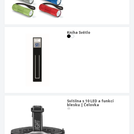
u
Kniha Světlo
Svítilna s 10 LED a funkcí
blesku | Čelovka