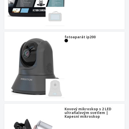
u
fotoaparát ip200
Kovový mikroskop s 2 LED
ultrafialovým svetlem |
Kapesní mikroskop